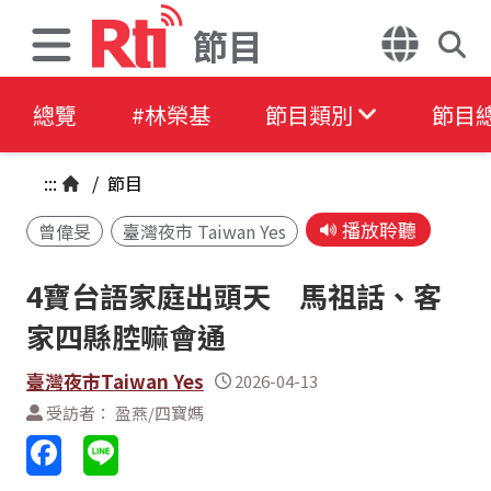
節目
總覽
#林榮基
節目類別
節目
:::
/
節目
播放聆聽
曾偉旻
臺灣夜市 Taiwan Yes
4寶台語家庭出頭天 馬祖話、客
家四縣腔嘛會通
臺灣夜市Taiwan Yes
2026-04-13
受訪者： 盈燕/四寶媽