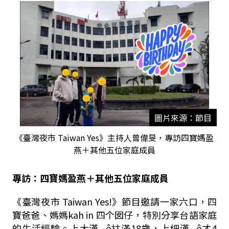
圖片來源：節目
《臺灣夜市 Taiwan Yes》主持人曾偉旻，專訪四寶媽盈
燕＋其他五位家庭成員
專訪：四寶媽盈燕＋其他五位家庭成員
《臺灣夜市 Taiwan Yes!》節目邀請一家六口，四
寶爸爸、媽媽kah in 四个囡仔，特別分享台語家庭
的生活經驗。上大漢--ê拄滿18歲，上細漢--ê才4