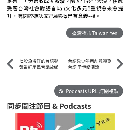
定有」，毋過收成閣較濟。隨囡仔逐个大漢，伊感
受著台灣社會對語言kah文化多元ê重視愈來愈提
升，嘛閣較確認家己ê選擇是有意義--ê。
臺灣夜市Taiwan Yes
七股魚塭仔的台語夢
台語巢少年用創意轉踅
黃啟軒用聲音講故鄉
台語 予伊變潮流
Podcasts URL 訂閱複製
同步關注節目 & Podcasts