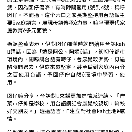
歲，因為囡仔傷濟，有時陣閣愛用1號到4號，稱呼
囡仔。不而過，這个六口之家長期堅持用台語做主
要ê家庭語言，展現母語傳承ê力量，嘛呈現現代家
庭教育ê多元面貌。
媽媽盈燕表示，伊對囡仔細漢時就開始用台語kah
𪜶講話，因為「這是阿公、阿媽ê話」。初初佇都市
環境內，開喙講台語有時仔，會感覺較歹勢，毋過
隨時間過去，伊愈來愈堅定，甚至做到家庭內百分
之百使用台語，予囡仔佇自然ê環境中學習、使
用。
囡仔嘛分享，台語對𪜶來講更加是情感連結。「佇
菜市仔抑是學校，用台語講話會感覺較親切，嘛較
好交朋友。」透過語言，𪜶建立對社會kah土地ê感
情。
佇教育方面，這个家庭並無選擇傳統補習ê路線。