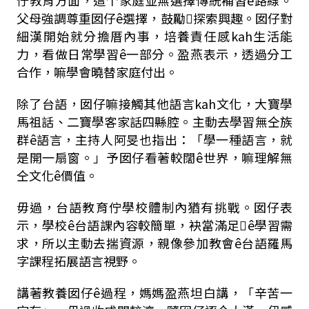
父母強調尊重囡仔ê選擇，鼓勵𪜶探索興趣。囡仔對
細漢開始就分擔厝內事，培養責任感kah生活能
力，看做日常學習ê一部分。盈燕表示，透過分工
合作，嘛學會曉替家庭付出。
除了台語，囡仔嘛接觸其他語言kah文化，大寶學
馬祖話、二寶學客家話四縣腔。主動去學習無仝族
群ê語言，主持人阿旻也指出：「學一種語言，就
是開一扇窗。」予囡仔看著較闊ê世界，嘛理解無
仝文化ê價值。
毋過，台語教育佇學校體制內猶有挑戰。囡仔表
示，學校ê台語課內容較簡單，袂當滿足𪜶ê學習需
求，所以主動去揣資源，親像參加教會ê台語羅馬
字課程拓展語言視野。
講著教養囡仔ê過程，媽媽盈燕坦白講，「辛苦一