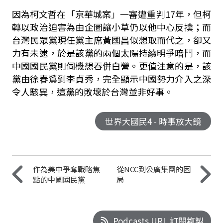
因為柯文哲在「京華城案」一審遭重判17年，但柯
轉以政治迫害為由企圖讓小草仍以他中心反撲；而
台灣民眾黨現任黨主席黃國昌似想取而代之，卻又
力有未逮，於是該黨的兩個太陽持續明爭暗鬥，而
中國國民黨則伺機想吞併白營。更值注意的是，該
黨由徐春鶑到李貞秀，完全顯示中國勢力介入之深
令人駭異，這黨的敗壞於台灣並非好事。
世界大國民4 - 時事放大鏡
作為美中爭奪戰略焦
從NCC到公廣集團的困
點的中國國民黨
局
Podcasts URL 訂閱複製