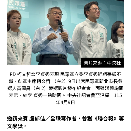
圖片來源：中央社
PD 柯文哲談李貞秀表現 民眾黨立委李貞秀近期爭議不
斷，創黨主席柯文哲 （左2）9日出席民眾黨新北市長參
選人黃國昌（右 2）競選影片發布記者會，面對媒體詢問
表示，給李 貞秀一點時間。 中央社記者曹亞沿攝 115
年4月9日
邀請來賓 盧郁佳／全職寫作者，曾獲《聯合報》等
文學獎。