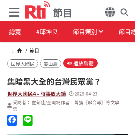
節目
總覽
#邱坤良
節目類別
節目
:::
/
節目
播放聆聽
世界大國民
晏山農
集暗黑大全的台灣民眾黨？
世界大國民4 - 時事放大鏡
2026-04-23
受訪者： 盧郁佳/全職寫作者，曾獲《聯合報》等文學
獎