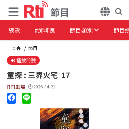
節目
總覽
#邱坤良
節目類別
節目
:::
/
節目
播放聆聽
童探 : 三界火宅 17
RTI劇場
2026-04-21