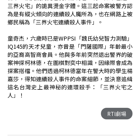
三界火宅」的詭異燙金字體。這三起命案被警方認
為是有縱火傾向的連續殺人魔所為，也在網路上被
鄉民稱為「三界火宅連續殺人事件」。
童奇杰，六歲時已是WPPSI「魏氏幼兒智力測驗」
IQ145的天才兒童，亦曾是「門薩國際」年齡最小
的亞裔高智商會員。他與多年前突然退出警界的破
案神探柯林德，在圍棋對奕中相識，因緣際會成為
探案搭檔。他們透過柯林德當年在警大時的學生楊
嘉莎，得知連續殺人事件的命案細節，並決意追緝
這名台灣史上最神秘的連環殺手：「三界火宅之
人」！
RTI劇場