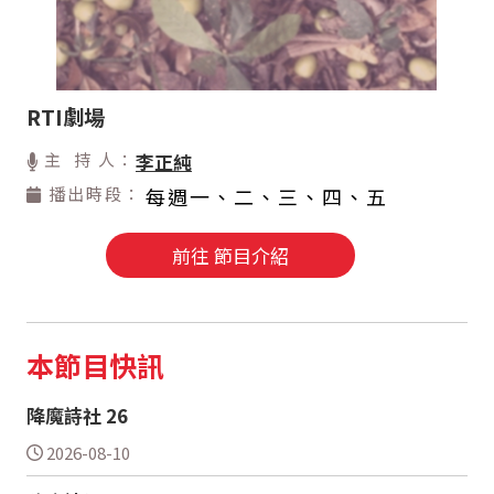
RTI劇場
主 持 人：
李正純
播出時段：
每週一、二、三、四、五
前往 節目介紹
本節目快訊
降魔詩社 26
2026-08-10