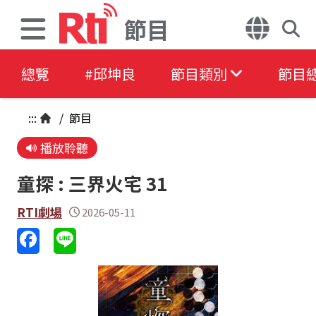
節目
總覽
#邱坤良
節目類別
節目
:::
/
節目
播放聆聽
童探 : 三界火宅 31
RTI劇場
2026-05-11