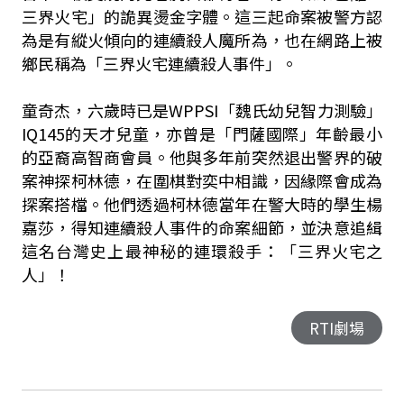
三界火宅」的詭異燙金字體。這三起命案被警方認
為是有縱火傾向的連續殺人魔所為，也在網路上被
鄉民稱為「三界火宅連續殺人事件」。
童奇杰，六歲時已是WPPSI「魏氏幼兒智力測驗」
IQ145的天才兒童，亦曾是「門薩國際」年齡最小
的亞裔高智商會員。他與多年前突然退出警界的破
案神探柯林德，在圍棋對奕中相識，因緣際會成為
探案搭檔。他們透過柯林德當年在警大時的學生楊
嘉莎，得知連續殺人事件的命案細節，並決意追緝
這名台灣史上最神秘的連環殺手：「三界火宅之
人」！
RTI劇場