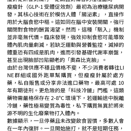
瘦瘦針（GLP-1 受體促效劑）最初為治療糖尿病開
發，其核心技術在於模仿人體「腸泌素」，直接作
用於大腦食慾中樞。這如同在腦中安裝開關，強行
關閉對食物的酬賞渴望。然而，這種「駭入」機制
並非毫無代價。臨床發現，強效抑制食慾可能導致
體內肌肉量劇減，若缺乏運動與營養監控，減掉的
體重恐有四成是肌肉，進而引發基礎代謝率崩盤，
甚至出現臉部凹陷顯老的「奧森比克臉」。
由於台灣供應不穩且價格不斐，不少消費者轉往LI
NE群組或國外跑單幫購買，但瘦瘦針屬於處方
藥，私自販售或分享非法進口藥物，最高可處 10
年有期徒刑。更危險的是「科技冷鏈」門檻，這類
藥物需嚴格保存在 2-8°C 環境下，若運輸途中脫離
冷鏈，藥性極易變質為毒性，私下購買無異於將來
源不明的生化廢棄物打入體內。
數據顯示，一旦停藥且未改變飲食習慣，多數人會
在一年內復胖。一旦開始施打，就不是短期任務，