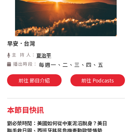
早安．台灣
主 持 人：
夏治平
播出時段：
每週一、二、三、四、五
前往 節目介紹
前往 Podcasts
本節目快訊
劉必榮時間：美國如何從中東泥沼脫身？美日
聯手救日圓、西班牙移民危機牽動歐盟情勢