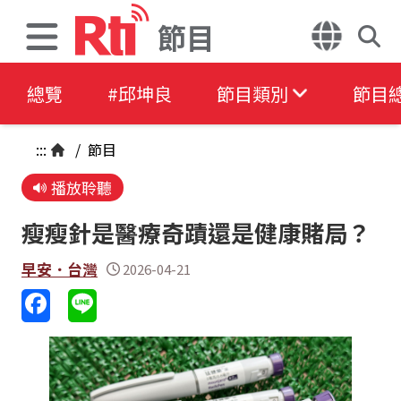
節目
總覽
#邱坤良
節目類別
節目
:::
/
節目
播放聆聽
瘦瘦針是醫療奇蹟還是健康賭局？
早安．台灣
2026-04-21