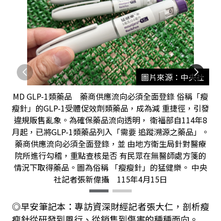
圖片來源：中央社
MD GLP-1類藥品 藥商供應流向必須全面登錄 俗稱「瘦
瘦針」的GLP-1受體促效劑類藥品，成為減 重捷徑，引發
違規販售亂象。為確保藥品流向透明， 衛福部自114年8
月起，已將GLP-1類藥品列入「需要 追蹤溯源之藥品」。
藥商供應流向必須全面登錄，並 由地方衛生局針對醫療
院所進行勾稽，重點查核是否 有民眾在無醫師處方箋的
情況下取得藥品。圖為俗稱 「瘦瘦針」的猛健樂。 中央
社記者張新偉攝 115年4月15日
◎早安筆記本：專訪資深財經記者張大仁，剖析瘦
瘦針從研發到風行、從銷售到傷害的種種面向。