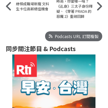
時尚，你愛哪一味？
綠領成職場新寵 文科
《乩身》三太子身份釋
生卡位高薪絕佳機會
疑、《穿著 PRADA 的
惡魔 2》重磅回歸
Podcasts URL 訂閱複製
同步關注節目 & Podcasts