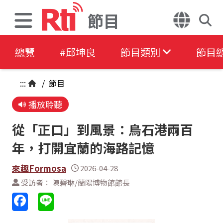
節目
總覽
#邱坤良
節目類別
節目
:::
/
節目
播放聆聽
從「正口」到風景：烏石港兩百
年，打開宜蘭的海路記憶
來趣Formosa
2026-04-28
受訪者： 陳碧琳/蘭陽博物館館長