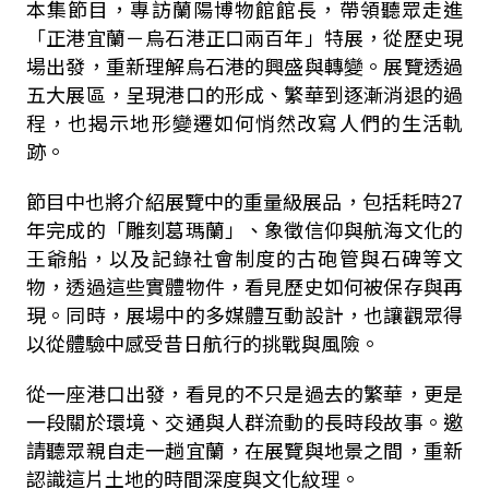
本集節目，專訪
蘭陽博物館
館長，帶領聽眾走進
「正港宜蘭－烏石港正口兩百年」特展，從歷史現
場出發，重新理解烏石港的興盛與轉變。展覽透過
五大展區，呈現港口的形成、繁華到逐漸消退的過
程，也揭示地形變遷如何悄然改寫人們的生活軌
跡。
節目中也將介紹展覽中的重量級展品，包括耗時27
年完成的「雕刻葛瑪蘭」、象徵信仰與航海文化的
王爺船，以及記錄社會制度的古砲管與石碑等文
物，透過這些實體物件，看見歷史如何被保存與再
現。同時，展場中的多媒體互動設計，也讓觀眾得
以從體驗中感受昔日航行的挑戰與風險。
從一座港口出發，看見的不只是過去的繁華，更是
一段關於環境、交通與人群流動的長時段故事。邀
請聽眾親自走一趟宜蘭，在展覽與地景之間，重新
認識這片土地的時間深度與文化紋理。