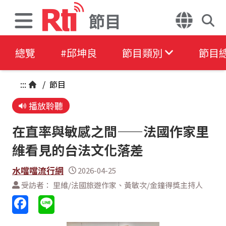
節目
總覽
#邱坤良
節目類別
節目
:::
/
節目
播放聆聽
在直率與敏感之間——法國作家里
維看見的台法文化落差
水噹噹流行網
2026-04-25
受訪者： 里維/法國旅遊作家、黃敏次/金鐘得獎主持人