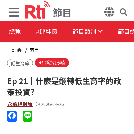
節目
總覽
#邱坤良
節目類別
節目
:::
/
節目
播放聆聽
低生育率
Ep 21｜什麼是翻轉低生育率的政
策投資?
永續相對論
2026-04-26