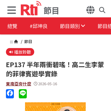
節目
總覽
#邱坤良
節目類別
節目
:::
/
節目
播放聆聽
EP137 半年兩衝碧瑤！高二生李蒙
的菲律賓遊學實錄
東南亞夯什麼
2026-05-16