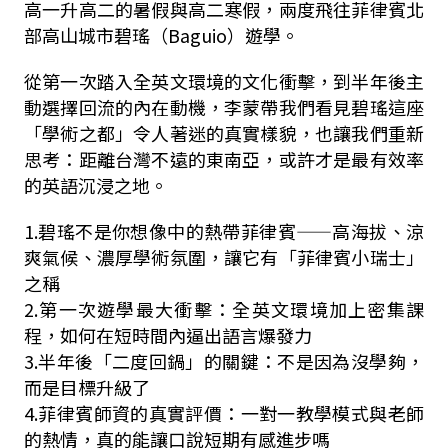
高一升高二的暑假與高二寒假，兩度飛往菲律賓北
部高山城市碧瑤（
Baguio
）遊學。
從第一次踏入全英文環境的文化衝擊，到半年後主
動選擇回流的內在動機，李蒙帶我們看見碧瑤這座
「學術之都」令人著迷的真實樣貌，也讓我們重新
思考：距離台灣不遠的東南亞，或許才是最有效率
的英語沉浸之地。
1.
碧瑤不是你想像中的熱帶菲律賓——高海拔、涼
爽氣候、濃厚學術氛圍，讓它有「菲律賓小瑞士」
之稱
2.
第一次遊學最大衝擊：全英文環境加上密集課
程，如何在短時間內逼出語言爆發力
3.
半年後「二度回鍋」的關鍵：不是因為沒學夠，
而是目標升級了
4.
菲律賓師資的真實評價：一對一教學模式與老師
的熱情，真的能讓口說短期有感進步嗎