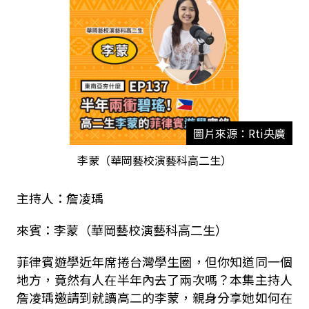
圖片來源：Rti央廣
李蒙（華岡藝校演藝科⾼⼆⽣）
主持人：詹凌瑀
來賓：李蒙（華岡藝校演藝科
⾼⼆⽣
）
菲律賓遊學近年席捲台灣學生圈，但你知道同一個
地方，竟然有人在半年內去了兩次嗎？本集主持人
詹凌瑀邀請到就讀高二的李蒙，親身分享她如何在