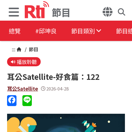
節目
總覽
#邱坤良
節目類別
節目
:::
/
節目
播放聆聽
耳公Satellite-好食篇：122
耳公Satellite
2026-04-28