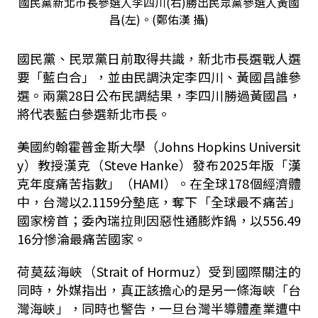
國民黨新北市長參選人李四川(右)勝出民眾黨參選人黃國
昌(左)。(鄭佑漢 攝)
國民黨、民眾黨日前取得共識，新北市長選戰人選
要「藍白合」，並由民調決定李四川、黃國昌誰參
選。兩黨28日公布民調結果，李四川勝過黃國昌，
將代表藍白參選新北市長。
美國約翰霍普金斯大學（Johns Hopkins Universit
y）教授漢克（Steve Hanke）發布2025年版「漢
克年度痛苦指數」（HAMI）。在全球178個經濟體
中，台灣以2.1159分墊底，奪下「全球最不痛苦」
國家榜首；委內瑞拉則因惡性通膨炸鍋，以556.49
16分慘淪最痛苦國家。
荷莫茲海峽（Strait of Hormuz）受到國際關注的
同時，外媒指出，真正該擔心的是另一條海峽「台
灣海峽」，同時也警告，一旦台灣半導體產業遭中