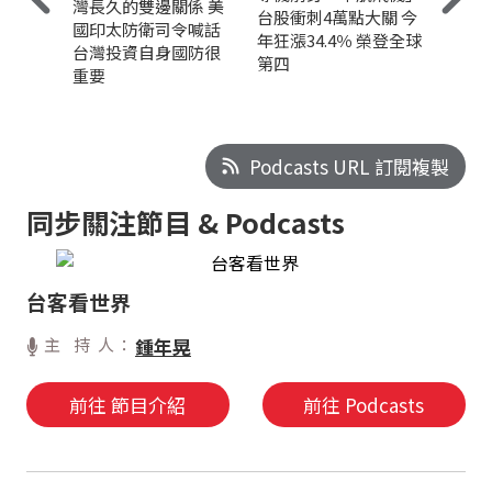
灣長久的雙邊關係 美
台股衝刺4萬點大關 今
國印太防衛司令喊話
年狂漲34.4％ 榮登全球
台灣投資自身國防很
第四
重要
Podcasts URL 訂閱複製
同步關注節目 & Podcasts
台客看世界
主 持 人：
鍾年晃
前往 節目介紹
前往 Podcasts