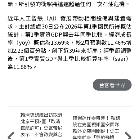
斷，所引發的衝擊將遠遠超過任何一次石油危機。
近年人工智慧（AI）發展帶動相關設備與建置需
求，主計總處30日公布2026年第1季國民所得概估
統計，第1季實質GDP與去年同季比較，經濟成長
率（yoy）概估為13.69%，較2月預測數11.46%增
加2.23個百分點，創下近39年來新高；經季節調整
後，第1季實質GDP與上季比較折算年率（saar）
為11.86%。
台客看世界
賴清德總統出訪取消
確保運作零時差！ 賴總
北京干預3國「取消
統在史國視訊國安團隊
直航許可」史瓦帝尼
賴外交突圍關鍵！史王
表示：不會改變與台
專機前身「華航飛機」