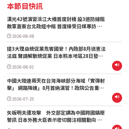
本節目快訊
漢光42號演習淡江大橋首度封橋 設3道防線阻
敵軍直衝台北政經中樞 首度接受日媒專訪 顧
立雄：日本應嚴肅面對台海有事 慈濟買疫苗遭
2026-08-08
詐10億 陳時中：不實指控者應道歉
提3大理由統促黨危害國安！內政部8月送憲法
法庭 聲請解散統促黨 日本熊本地區28日發生
芮氏規模7.1強震 外交部捐500萬助熊本重建
2026-08-01
賴清德：日本有需要台灣搜救隊馬上出發
中國大陸連兩天在台灣海峽部分海域「實彈射
擊」 網路降速」8月首納演習！政院公告重要
時程 台經院上修今年經濟成長率至10.38%
2026-07-25
台灣各機構最高
矢板明夫遭攻擊 外交部定調為中國跨國鎮壓
警訊 日本外務大臣表示密切關注相關動向 南
海仲裁案裁決10週年 14國聯合發表聲明 中國