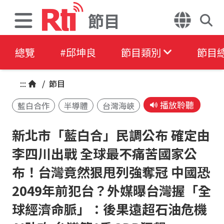
節目
總覽
#邱坤良
節目類別
節目
:::
/
節目
播放聆聽
藍白合作
半導體
台灣海峽
新北市「藍白合」民調公布 確定由
李四川出戰 全球最不痛苦國家公
布！台灣竟然狠甩列強奪冠 中國恐
2049年前犯台？外媒曝台灣握「全
球經濟命脈」：後果遠超石油危機