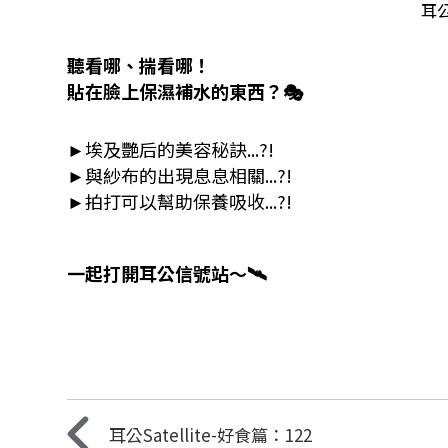
耳公S
聽看哪、揣看哪！
貼在臉上保濕補水的東西？🎭
►埃及艷后的美容秘訣...?!
►與紗布的出現息息相關...?!
►拍打可以幫助保養吸收...?!
一起打開耳公信號站～🛰️
耳公Satellite-好食篇：122