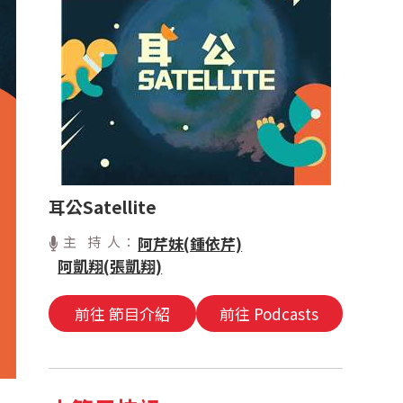
耳公Satellite
主 持 人：
阿芹妹(鍾依芹)
阿凱翔(張凱翔)
前往 節目介紹
前往 Podcasts