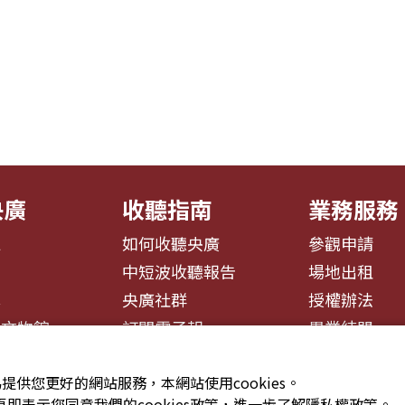
央廣
收聽指南
業務服務
息
如何收聽央廣
參觀申請
告
中短波收聽報告
場地出租
募
央廣社群
授權辦法
播文物館
訂閱電子報
異業結盟
提供您更好的網站服務，本網站使用cookies。
即表示您同意我們的cookies政策，進一步了解隱私權政策。