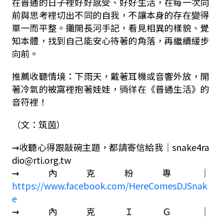
在普通的日子裡好好感受、好好生活，在每一次向
前與思考裡切出不同的自我，不讓本身的存在變得
單一而平整。攤開長河手記，看見相異的樣貌、覺
知本體，找到自己能安心待著的角落，再繼續緩步
向前。
推薦收聽情境：下雨天，戴著耳機或音響外放，開
著冷氣的被窩裡抱著娃娃，徜徉在《普通生活》的
音符裡！
（文：筑茵）
⇝收聽心得跟敲碗主題，都請寄信給我｜snake4ra
dio@rti.org.tw
⇝內克粉專｜
https://www.facebook.com/HereComesDJSnak
e
⇝內克ＩＧ｜