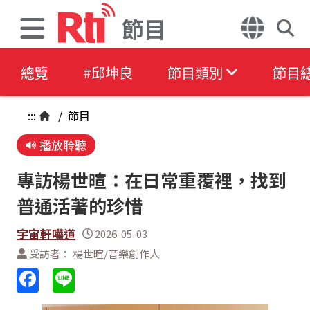
節目
總覽
#邱坤良
節目類別
節目
:::
/
節目
播放聆聽
專訪楊世暄：在日常重覆裡，找到
普通活著的珍惜
宇宙軒嘩道
2026-05-03
受訪者： 楊世暄/音樂創作人