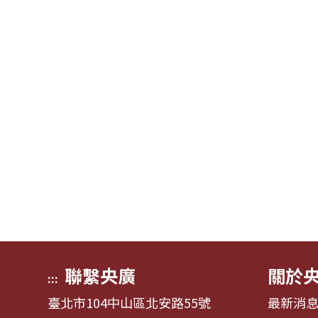
聯繫央廣
關於
:::
臺北市104中山區北安路55號
最新消