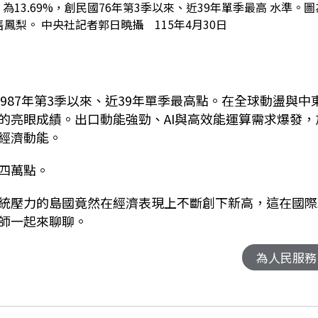
為13.69%，創民國76年第3季以來、近39年單季最高 水準。圖
梨。 中央社記者郭日曉攝 115年4月30日
創1987年第3季以來、近39年單季最高點。在全球動盪與中
的亮眼成績。出口動能強勁、AI與高效能運算需求爆發，
經濟動能。
四萬點。
統壓力的島國竟然在經濟表現上不斷創下新高，這在國際
師一起來聊聊。
為人民服務