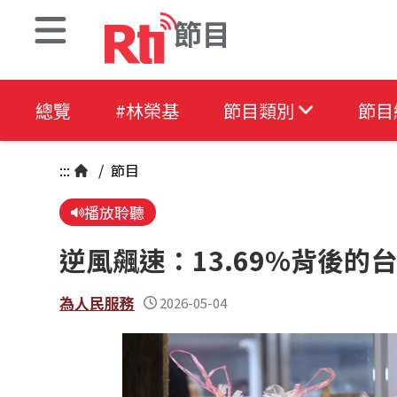
節目
總覽
#林榮基
節目類別
節目
:::
/
節目
播放聆聽
逆風飆速：13.69%背後
為人民服務
2026-05-04