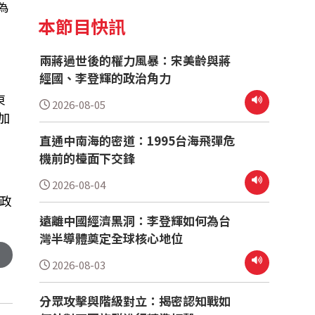
為
本節目快訊
兩蔣過世後的權力風暴：宋美齡與蔣
經國、李登輝的政治角力
東
2026-08-05
加
直通中南海的密道：1995台海飛彈危
機前的檯面下交鋒
2026-08-04
政
遠離中國經濟黑洞：李登輝如何為台
灣半導體奠定全球核心地位
2026-08-03
分眾攻擊與階級對立：揭密認知戰如