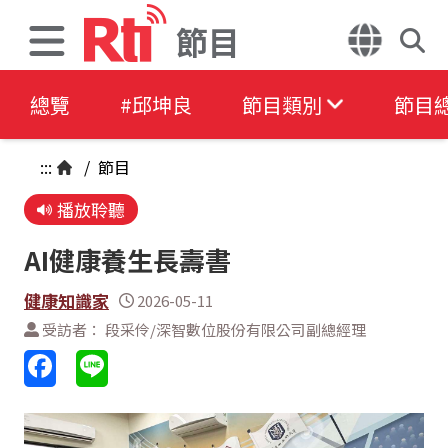
節目
總覽
#邱坤良
節目類別
節目
:::
/
節目
播放聆聽
AI健康養生長壽書
健康知識家
2026-05-11
受訪者： 段采伶/深智數位股份有限公司副總經理