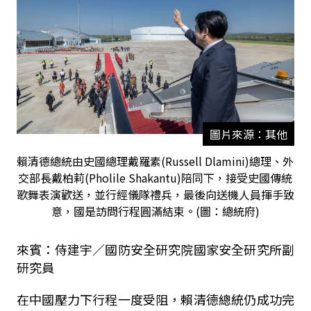
圖片來源：其他
賴清德總統由史國總理戴羅素(Russell Dlamini)總理、外
交部長戴柏莉(Pholile Shakantu)陪同下，接受史國傳統
歌舞表演歡送，並行經儀隊禮兵，最後向送機人員揮手致
意，國是訪問行程圓滿結束。(圖：總統府)
來賓：侍建宇∕國防安全研究院國家安全研究所副
研究員
在中國壓力下行程一度受阻，
賴清德總統
仍成功完