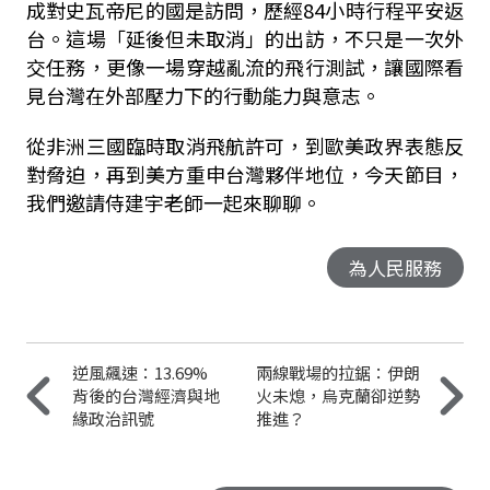
成對
史瓦帝尼
的國是訪問，歷經84小時行程平安返
台。這場「延後但未取消」的出訪，不只是一次外
交任務，更像一場穿越亂流的飛行測試，讓國際看
見台灣在外部壓力下的行動能力與意志。
從非洲三國臨時取消飛航許可，到歐美政界表態反
對脅迫，再到美方重申台灣夥伴地位，
今天節目，
我們邀請侍建宇老師一起來聊聊。
為人民服務
逆風飆速：13.69%
兩線戰場的拉鋸：伊朗
背後的台灣經濟與地
火未熄，烏克蘭卻逆勢
緣政治訊號
推進？