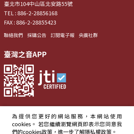
臺北市104中山區北安路55號
TEL : 886-2-28856168
FAX : 886-2-28855423
聯絡我們
採購公告
訂閱電子報
央廣社群
臺灣之音APP
為提供您更好的網站服務，本網站使用
© 2024財團法人中央廣播電臺 版權所有
cookies。
若您繼續瀏覽網頁即表示您同意我
們的cookies政策，進一步了解隱私權政策。
資通安全政策聲明
服務條款
隱私權條款