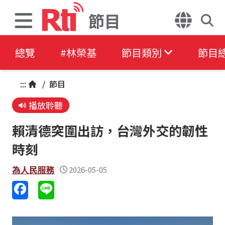
節目
總覽
#林榮基
節目類別
節目
:::
/
節目
播放聆聽
賴清德突圍出訪，台灣外交的韌性
時刻
為人民服務
2026-05-05