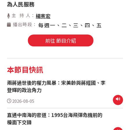
為人民服務
主 持 人：
楊憲宏
播出時段：
每週一、二、三、四、五
前往 節目介紹
本節目快訊
兩蔣過世後的權力風暴：宋美齡與蔣經國、李
登輝的政治角力
2026-08-05
直通中南海的密道：1995台海飛彈危機前的
檯面下交鋒