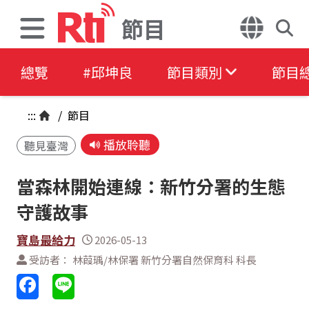
節目
總覽
#邱坤良
節目類別
節目
:::
/
節目
播放聆聽
聽見臺灣
當森林開始連線：新竹分署的生態
守護故事
寶島最給力
2026-05-13
受訪者： 林葭瑀/林保署 新竹分署自然保育科 科長