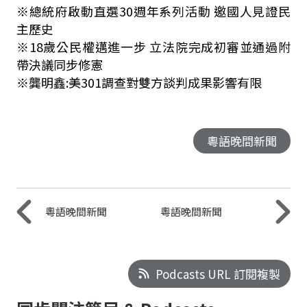
※總統府啟動直選
30
週年系列活動 邀國人見證民
主歷史
※
18
歲公民權邁進一步 立法院完成初審並通過附
帶決議同步修憲
※龔明鑫
:
美
301
調查對雙方談判成果影響有限
粵語晚間新聞
粵語晚間新聞
粵語晚間新聞
Podcasts URL 訂閱複製