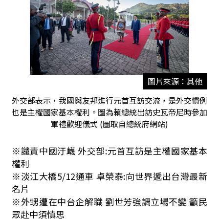
圖片來源：其他
外交部表示，我國與友邦進行元首互訪交流，是外交慣例
也是主權國家基本權利。圖為賴總統出訪史瓦帝尼時參加
軍禮歡迎儀式 (圖取自總統府網站)
※譴責中國汙衊 外交部
:
元首互訪是主權國家基本
權利
※淡江大橋
5/12
通車 卓榮泰
:
向世界遞出台灣最新
名片
※外甥遭在中台企解職 劉世芳強調立場不變 籲民
眾赴中須慎思