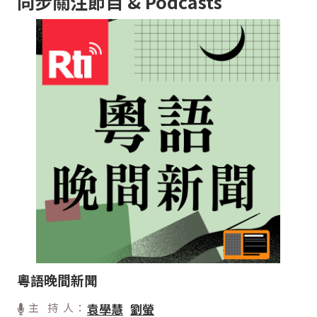
同步關注節目 & Podcasts
粵語晚間新聞
主 持 人：
袁學慧
劉螢