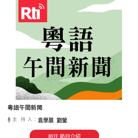
粵語午間新聞
主 持 人：
袁學慧
劉螢
前往 節目介紹