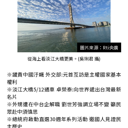
圖片來源：Rti央廣
從海上看淡江大橋更美。(吳琍君 攝)
※譴責中國汙衊 外交部
:
元首互訪是主權國家基本
權利
※淡江大橋
5/12
通車 卓榮泰
:
向世界遞出台灣最新
名片
※外甥遭在中台企解職 劉世芳強調立場不變 籲民
眾赴中須慎思
※總統府啟動直選
30
週年系列活動 邀國人見證民
主歷史