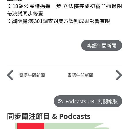
※
18
歲公民權邁進一步 立法院完成初審並通過附
帶決議同步修憲
※龔明鑫
:
美
301
調查對雙方談判成果影響有限
粵語午間新聞
粵語午間新聞
粵語午間新聞
Podcasts URL 訂閱複製
同步關注節目 & Podcasts