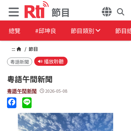
節目
總覽
#邱坤良
節目類別
節目
:::
/
節目
播放聆聽
粵語新聞
粵語午間新聞
粵語午間新聞
2026-05-08