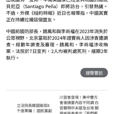
貝尼亞（Santiago Peña）即將訪台，引發熱議。
不過，外媒《紐約時報》近日也報導指，中國其實
正在持續拉攏這個盟友。
中國前國防部長，魏鳳和與李尚福在2023年消失於
公眾視野，北京當局於2024年證實兩人因涉貪遭調
查。經數年調查及審理，魏鳳和、李尚福涉收賄
案，法院於7日宣判，2人均被判處死刑，緩期2年
執行。
鍾聲響起
川習會登場！美中雙方
會後摘要內容不同調 白
立法院長韓國瑜挺8
宮聲明中未提及台灣 閣
千億軍購！ 國民黨副
揆卓榮泰表示「我們都