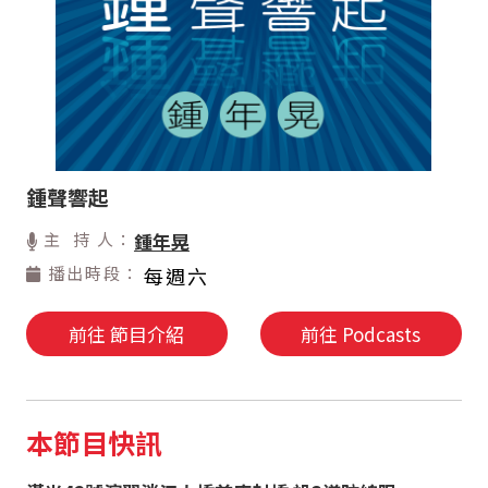
鍾聲響起
主 持 人：
鍾年晃
播出時段：
每週六
前往 節目介紹
前往 Podcasts
本節目快訊