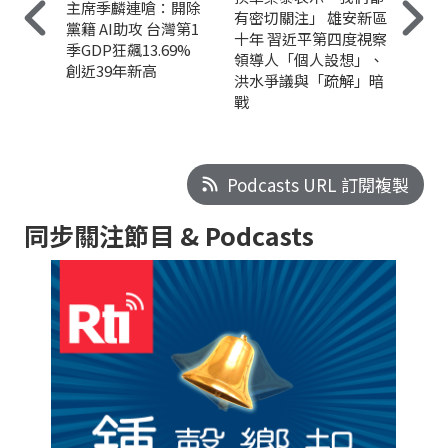
主席季麟連嗆：開除
有密切關注」 雄安新區
黨籍 AI助攻 台灣第1
十年 習近平第四度視察
季GDP狂飆13.69%
領導人「個人設想」、
創近39年新高
洪水爭議與「疏解」暗
戰
Podcasts URL 訂閱複製
同步關注節目 & Podcasts