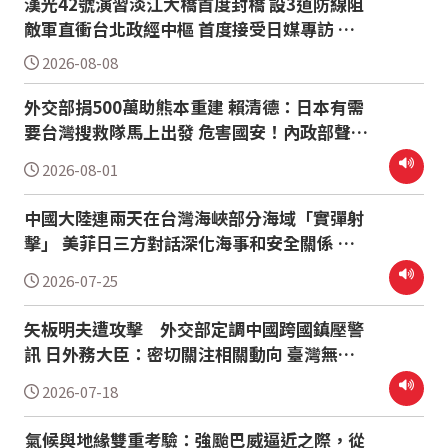
漢光42號演習淡江大橋首度封橋 設3道防線阻
敵軍直衝台北政經中樞 首度接受日媒專訪 顧
立雄：日本應嚴肅面對台海有事 慈濟買疫苗遭
2026-08-08
詐10億 陳時中：不實指控者應道歉
外交部捐500萬助熊本重建 賴清德：日本有需
要台灣搜救隊馬上出發 危害國安！內政部聲請
解散統促黨 AIT發布美台海巡艦海上共同演練
2026-08-01
照片 強化第一島鏈安全合作
中國大陸連兩天在台灣海峽部分海域「實彈射
擊」 美菲日三方對話深化海事和安全關係 菲
外長：須繼續與日本進行畫界談判 網路降速」
2026-07-25
8月首納演習！政院公告重要時程
矢板明夫遭攻擊 外交部定調中國跨國鎮壓警
訊 日外務大臣：密切關注相關動向 臺灣無人
機產業正全力朝向「非紅供應鏈」的民主化樞
2026-07-18
紐發展
氣候與地緣雙重考驗：強颱巴威逼近之際，從