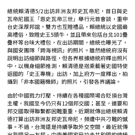
總統
賴清德
5/2出訪非洲友邦史瓦帝尼，首日與史
瓦帝尼國王「恩史瓦帝三世」舉行元首會談，重申
台史深厚邦誼，雙方也互贈禮品，賴總統以史國最
高禮俗，致贈史王5頭牛，並且帶來包括台北101疊
疊杯等台味大禮包，在出訪期間，總統也曝光了，
與國安團隊「跨海視訊」的照片。
雖然總統府沒有
說明出訪細節與路徑，但各界根據總統府釋出照片
中，以機身細節推測，賴清德是搭乘載著史國特使
返國的「史王專機」出訪，加上府方一度釋出，拍
攝到「非本國籍機師」的照片，引發各界議論。
由於中國戮力打壓、持續在各種國際場合貶損台灣
主權，我國至今仍只有12個邦交國；甚至，連要和
邦交國取得聯繫都困難重重，近期就傳出總統賴清
德打算出訪非洲友邦史瓦帝尼，頻遭中共刁難的憾
事。不過，台灣還是持續爭取外交空間，最近就傳
出我國另一友邦、中南美國家巴拉圭共和國的總統