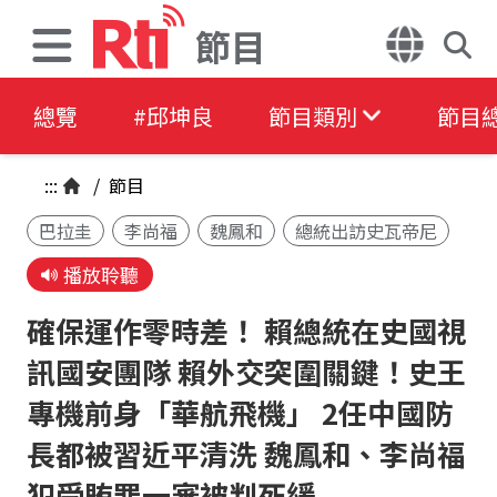
節目
總覽
#邱坤良
節目類別
節目
:::
/
節目
巴拉圭
李尚福
魏鳳和
總統出訪史瓦帝尼
播放聆聽
確保運作零時差！ 賴總統在史國視
訊國安團隊 賴外交突圍關鍵！史王
專機前身「華航飛機」 2任中國防
長都被習近平清洗 魏鳳和、李尚福
犯受賄罪一審被判死緩