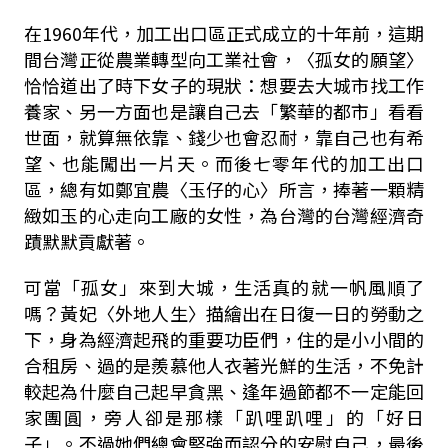
在1960年代，加工出口區正式成立的十年前，這期
間台灣正從農業轉型向工業社會，〈孤女的願望〉
恰恰道出了時下女子的現狀：想要去大城市找工作
養家、另一方面也是讓自己去「繁華的都市」看看
世面，就算無依靠、錢少也會忍耐，靠自己也有希
望、也能闖出一片天。而後七零年代的加工出口
區，總有如鄭宜農〈玉仔的心〉所言，捧著一顆精
緻如玉的心走向工廠的女性，為台灣的台灣經濟奇
蹟默默貢獻著。
可當「孤女」來到大城，生活真的就一帆風順了
嗎？黃妃〈外地人生〉描繪出在日復一日的勞動之
下，身為經濟起飛的重要功臣們，住的是小小間的
合租房、過的是羨慕他人衣著光鮮的生活，不免計
較起為什麼自己起早貪黑、逢年過節都不一定能回
家團圓，旁人卻是那樣「趴哩趴哩」的「好日
子」。不過她們總會堅強而認分的安慰自己，最後