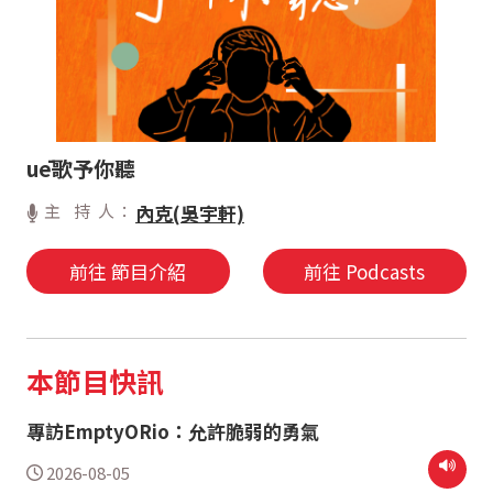
uē歌予你聽
主 持 人：
內克(吳宇軒)
前往 節目介紹
前往 Podcasts
本節目快訊
專訪EmptyORio：允許脆弱的勇氣
2026-08-05