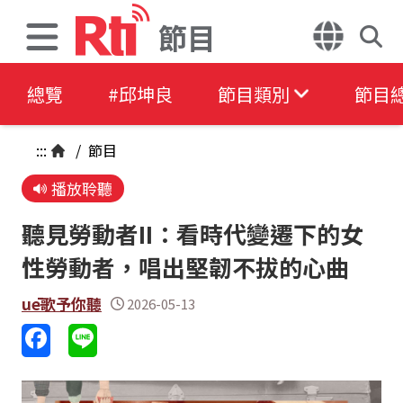
節目
總覽
#邱坤良
節目類別
節目
:::
/
節目
播放聆聽
聽見勞動者II：看時代變遷下的女
性勞動者，唱出堅韌不拔的心曲
uē歌予你聽
2026-05-13