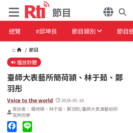
節目
總覽
#邱坤良
節目類別
節目
:::
/
節目
播放聆聽
臺師大表藝所簡荷頴、林于茹、鄭
羽彤
Voice to the world
2026-05-16
受訪者： 簡荷頴、林于茹、鄭羽彤/臺師大表演藝術研
究所同學