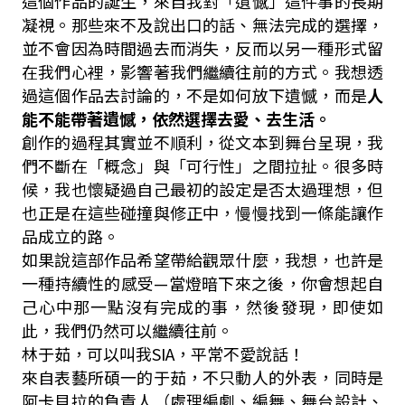
這個作品的誕生，來自我對「遺憾」這件事的長期
凝視。那些來不及說出口的話、無法完成的選擇，
並不會因為時間過去而消失，反而以另一種形式留
在我們心裡，影響著我們繼續往前的方式。我想透
過這個作品去討論的，不是如何放下遺憾，而是
人
能不能帶著遺憾，依然選擇去愛、去生活。
創作的過程其實並不順利，從文本到舞台呈現，我
們不斷在「概念」與「可行性」之間拉扯。很多時
候，我也懷疑過自己最初的設定是否太過理想，但
也正是在這些碰撞與修正中，慢慢找到一條能讓作
品成立的路。
如果說這部作品希望帶給觀眾什麼，我想，也許是
一種持續性的感受
—
當燈暗下來之後，你會想起自
己心中那一點沒有完成的事，然後發現，即使如
此，我們仍然可以繼續往前。
林于茹，可以叫我
SIA
，平常不愛說話！
來自表藝所碩一的于茹，不只動人的外表，同時是
阿卡貝拉的負責人（處理編劇、編舞、舞台設計、