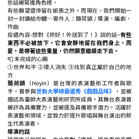
些話被寫進角色裡，
有些願望還停留在紙張之外。而現在，我們開始一
封一封讀給你聽
⋯
寄件人：簡荷頴
/
導演、編劇、
作曲
投遞內容
-
想對《祢好！外送到了！》說的話
~
有些
東西不必被放下，它會安靜地留在我們身上。而
愛，是帶著這些重量，仍然願意繼續走下去。
📮
未完成的心願
①
世界和平
②
壞人消失
③
找到真正屬於自己的地
方
簡荷頴
（
Hoyin
）是台灣的表演藝術工作者與歌
手，曾參與
世新大學綜藝選秀《戲戲品味》
，並被
描述為臺師大表演藝術研究所成員。其舞台表演曾
被評為具備實力，並被提及具備歌手潛力。活躍於
表演藝術領域，並致力於提升歌唱與舞台演出的新
生代表演者。
導演的話