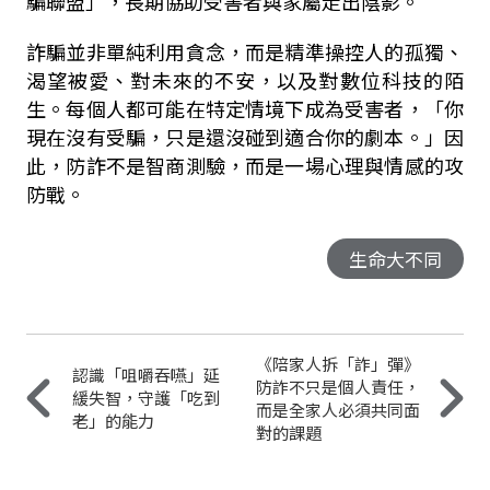
騙聯盟」，長期協助受害者與家屬走出陰影。
詐騙並非單純利用貪念，而是精準操控人的孤獨、
渴望被愛、對未來的不安，以及對數位科技的陌
生。每個人都可能在特定情境下成為受害者，「你
現在沒有受騙，只是還沒碰到適合你的劇本。」因
此，防詐不是智商測驗，而是一場心理與情感的攻
防戰。
生命大不同
《陪家人拆「詐」彈》
認識「咀嚼吞嚥」延
防詐不只是個人責任，
緩失智，守護「吃到
而是全家人必須共同面
老」的能力
對的課題