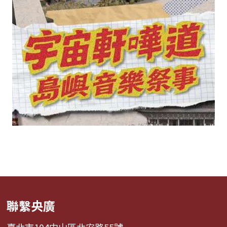
聯繫央廣
臺北市104中山區北安路55號