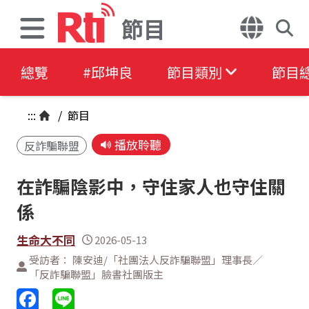
節目
總覽
#邱坤良
節目類別
節目
:::
/
節目
播放聆聽
反詐騙聯盟
在詐騙陰影中，守住家人也守住關
係
生命大不同
2026-05-13
受訪者： 陳安迪/「社團法人反詐騙聯盟」理事長／
「反詐騙聯盟」臉書社團版主