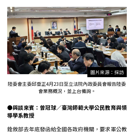
圖片來源：採訪
陸委會主委邱垂正4月23日至立法院內政委員會報告陸委
會業務概況，並上台備詢。
●
與談來賓：
曾冠球
／
臺灣師範大學公民教育與領
導學系教授
銓敘部去年底發函給全國各政府機關，要求軍公教