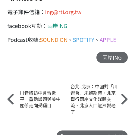
電子郵件信箱：
ing@rti.org.tw
facebook
互動：
兩岸ING
Podcast
收聽
:
SOUND ON
、
SPOTIFY
、
APPLE
兩岸ING
台北-北京：中國對「川
川普將訪中會習近
習會」未抱期待、北京
平 重點議題與美中
舉行兩岸文化媒體交
關係走向受矚目
流、北京人口逐漸變老
了