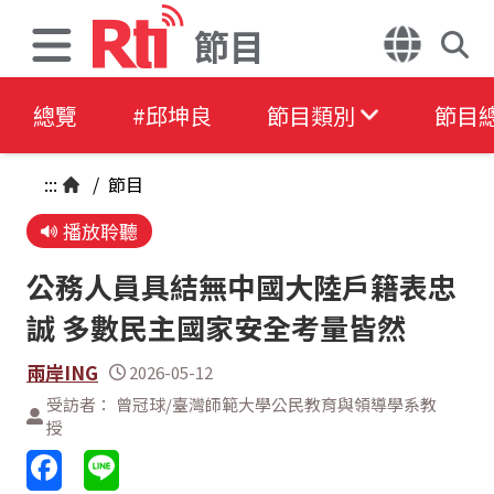
節目
總覽
#邱坤良
節目類別
節目
:::
/
節目
播放聆聽
公務人員具結無中國大陸戶籍表忠
誠 多數民主國家安全考量皆然
兩岸ING
2026-05-12
受訪者： 曾冠球/臺灣師範大學公民教育與領導學系教
授