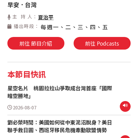
早安．台灣
主 持 人：
夏治平
播出時段：
每週一、二、三、四、五
前往 節目介紹
前往 Podcasts
本節目快訊
星空名片 桃園拉拉山爭取成台灣首座「國際
暗空勝地」
2026-08-07
劉必榮時間：美國如何從中東泥沼脫身？美日
聯手救日圓、西班牙移民危機牽動歐盟情勢