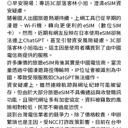
◎早安現場：專訪3C部落客林小旭，澄清eSIM資
安疑慮。
隨著國人出國旅遊熱潮持續，上網工具已從早期的
漫遊、Wi-Fi機，轉向更便利的eSIM（數位SIM
卡）。然而，近期有網友反映在日本使用eSIM卻無
法連上ChatGPT，甚至引發資安風險疑慮。3C部
落客林小旭指出，這主因是使用者購買到了由中國
電信商提供的服務。
許多廉價的旅遊eSIM背後其實是中國電信商。當流
量透過中國漫遊路徑傳輸時，IP位址會被識別為中
國，導致受限服務如ChatGPT無法運作。
資安疑慮上，雖然連線軌跡與網址紀錄可能被留
存，但由於大部分旅遊eSIM不具備通話與收發簡訊
功能，且現代網址多有加密協定，資料被竊取的風
險相對較低，民眾不需過度恐慌。
談到台灣電信業者的競爭力，除了價格較貴，申辦
繁瑣也是主因。受NCC打詐政策影響，目前在台申