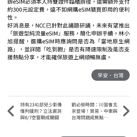
辦eSIM必須本人持雙證件臨櫃辦理，還需額外支付
約300元設定費，遠不如網購eSIM隨買即用的便利
性。
好消息是，NCC已針對此議題研議，未來有望推出
「旅遊型純流量eSIM」服務，簡化申辦手續。林小
旭提醒，選購eSIM時應詢問是否為「當地原生網
路」，並詳閱「吃到飽」是否有降速限制及能否支
援熱點分享，才能確保旅遊上網順暢無虞。
早安．台灣
持有2341部兒少影像
劉必榮時間：川習會北
僅判緩刑？立法漏洞
京登場！貿易、中東與
與8/7空窗期成關鍵
台灣問題成焦點…