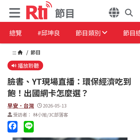
節目
總覽
#邱坤良
節目類別
節目
:::
/
節目
播放聆聽
臉書、YT現場直播：環保經濟吃到
飽！出國網卡怎麼選？
早安．台灣
2026-05-13
受訪者： 林小旭/3C部落客