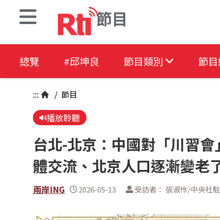
節目
總覽
#邱坤良
節目類別
節目
:::
/
節目
播放聆聽
台北-北京：中國對「川習會
體交流、北京人口逐漸變老
兩岸ING
2026-05-13
受訪者： 張淑伶/中央社