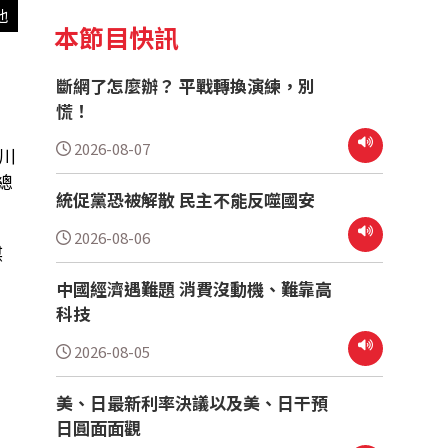
他
本節目快訊
斷網了怎麼辦？ 平戰轉換演練，別
慌！
2026-08-07
川
總
統促黨恐被解散 民主不能反噬國安
2026-08-06
媒
中國經濟遇難題 消費沒動機、難靠高
科技
2026-08-05
美、日最新利率決議以及美、日干預
日圓面面觀