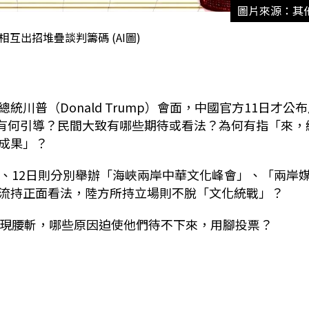
圖片來源：其
相互出招堆疊談判籌碼 (AI圖)
總統川普（
Donald Trump
）
會面，中國官方
11
日才公布
有何引導？民間大致有哪些期待或看法？為何有指「來，
成果」？
、
12
日則分別舉辦「海峽兩岸中華文化峰會」、「兩岸
流持正面看法，陸方所持立場則不脫「文化統戰」？
現腰斬，哪些原因迫使他們待不下來，用腳投票？