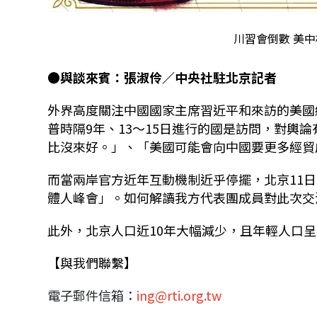
川習會倒數 美中
●
與談來賓：張淑伶／中央社駐北京記者
外界高度關注中國國家主席習近平和來訪的美國
普時隔
9
年、
13
～
15
日進行的國是訪問，對輿論
比沒來好。」、「美國可能會向中國要更多經貿
而當兩岸官方近年互動機制近乎停擺，北京
11
日
體人峰會」。如何解讀我方代表團成員對此次交
此外，北京人口近
10
年大幅減少，且年輕人口呈
【與我們聯繫】
電子郵件信箱：
ing@rti.org.tw