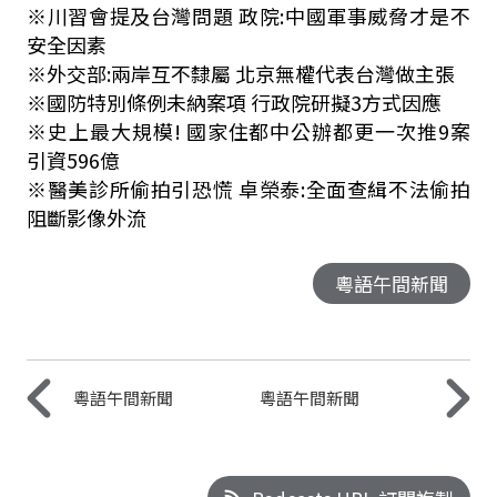
※川習會提及台灣問題 政院
:
中國軍事威脅才是不
安全因素
※外交部
:
兩岸互不隸屬 北京無權代表台灣做主張
※國防特別條例未納案項 行政院研擬
3
方式因應
※史上最大規模
!
國家住都中公辦都更一次推
9
案
引資
596
億
※醫美診所偷拍引恐慌 卓榮泰
:
全面查緝不法偷拍
阻斷影像外流
粵語午間新聞
粵語午間新聞
粵語午間新聞