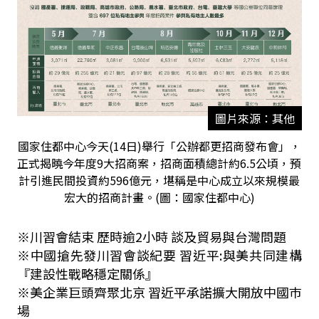
圖片來源：其他
國家住都中心今天(14日)舉行「公辦都更招商發布會」，
正式揭曉今年度9大招商案，招商面積總計約6.5公頃，預
計引進民間投資約596億元，堪稱是中心成立以來規模最
宏大的招商計畫。(圖：國家住都中心)
※川習會結束 歷時逾
2
小時 談及貿易與台灣問題
※中國搶先發川習會談紀要 習近平
:
與美共同建構
『建設性戰略穩定關係』
※美企業巨頭齊聚北京 習近平承諾擴大開放中國巿
場