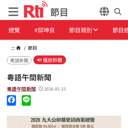
節目
總覽
#邱坤良
節目類別
節目
:::
/
節目
播放聆聽
粵語新聞
粵語午間新聞
粵語午間新聞
2026-05-15