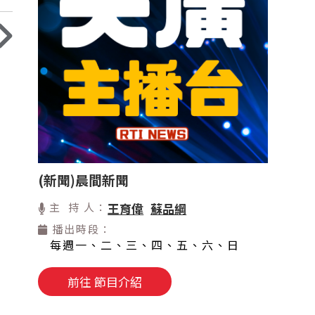
(新聞)晨間新聞
主 持 人：
王育偉
蘇品綱
播出時段：
每週一、二、三、四、五、六、日
前往 節目介紹