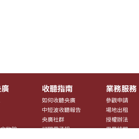
央廣
收聽指南
業務服務
息
如何收聽央廣
參觀申請
告
中短波收聽報告
場地出租
募
央廣社群
授權辦法
播文物館
訂閱電子報
異業結盟