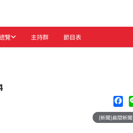
總覽
主持群
節目表
4
(新聞)晨間新聞