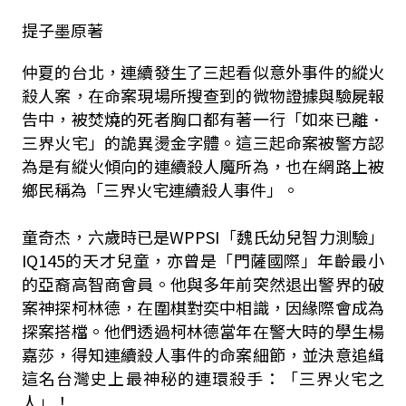
提子墨原著
仲夏的台北，連續發生了三起看似意外事件的縱火
殺人案，在命案現場所搜查到的微物證據與驗屍報
告中，被焚燒的死者胸口都有著一行「如來已離．
三界火宅」的詭異燙金字體。這三起命案被警方認
為是有縱火傾向的連續殺人魔所為，也在網路上被
鄉民稱為「三界火宅連續殺人事件」。
童奇杰，六歲時已是WPPSI「魏氏幼兒智力測驗」
IQ145的天才兒童，亦曾是「門薩國際」年齡最小
的亞裔高智商會員。他與多年前突然退出警界的破
案神探柯林德，在圍棋對奕中相識，因緣際會成為
探案搭檔。他們透過柯林德當年在警大時的學生楊
嘉莎，得知連續殺人事件的命案細節，並決意追緝
這名台灣史上最神秘的連環殺手：「三界火宅之
人」！