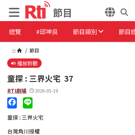
節目
總覽
#邱坤良
節目類別
節目
:::
/
節目
播放聆聽
童探 : 三界火宅 37
RTI劇場
2026-05-19
童探 : 三界火宅
台灣角川授權