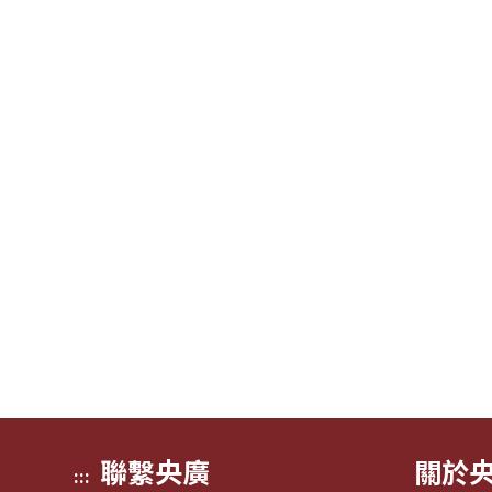
聯繫央廣
關於
:::