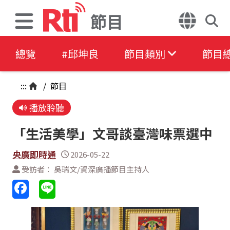
節目
總覽
#邱坤良
節目類別
節目
:::
/
節目
播放聆聽
「生活美學」文哥談臺灣味票選中
央廣即時通
2026-05-22
受訪者： 吳瑞文/資深廣播節目主持人