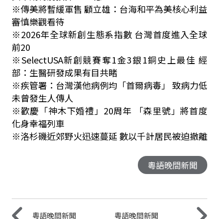
※傳美將暫緩軍售 顧立雄：台海和平為美核心利益
審慎樂觀看待
※2026年全球新創生態系指數 台灣首度進入全球
前20
※SelectUSA新創競賽奪1金3銀1銅史上最佳 經
部：生醫研發成果有目共睹
※疾管署：台灣漢他病例均「首爾病毒」 致病力低
未曾發生人傳人
※歡慶「神木下婚禮」20周年 「森里號」將首度
化身幸福列車
※洛杉磯近郊野火迅速蔓延 數以千計居民被迫撤離
粵語晚間新聞
粵語晚間新聞
粵語晚間新聞