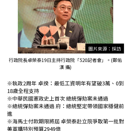
圖片來源：採訪
行政院長卓榮泰19日主持行政院「520記者會」。(鄭佑
漢 攝)
※執政2周年 卓揆：最低工資明年有望破3萬、0到
18歲全程支持
※中華民國憲政史上首次 總統彈劾案未通過
※總統彈劾案未通過 府：總統堅定帶領國家穩健前
進
※海馬士付款期限將屆 卓榮泰赴立院爭取第一批對
美軍購特別預算2949億