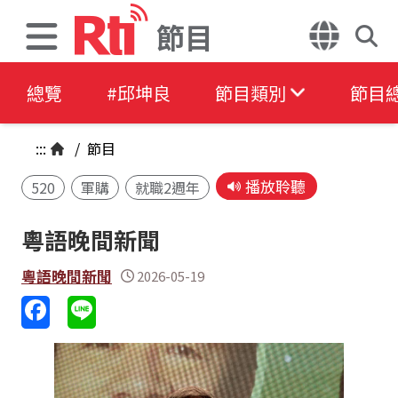
節目
總覽
#邱坤良
節目類別
節目
:::
/
節目
播放聆聽
520
軍購
就職2週年
粵語晚間新聞
粵語晚間新聞
2026-05-19