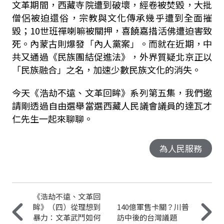
文革期間，西藏寺院遭到破壞，經卷被焚毀，大批
僧侶被迫還俗，宗教與文化傳承幾乎遭到全面摧
毀；10世班禪喇嘛被關押，喜饒嘉措活佛遭迫害致
死。內蒙古則爆發「內人黨案」。而就在近期，中
共又通過《民族團結促進法》，外界質疑北京正以
「民族融合」之名，加速少數民族文化的消失。
今天《浩劫不遠、文革回眸》系列第五集，我們邀
請剛透過自由選舉當選西藏人民議會議員的達瓦才
仁先生一起來聊聊。
為人民服務
《浩劫不遠、文革回
眸》（四）從理想到
140億軍售卡關？川普
暴力：文革武鬥如何
訪中後的台灣議題