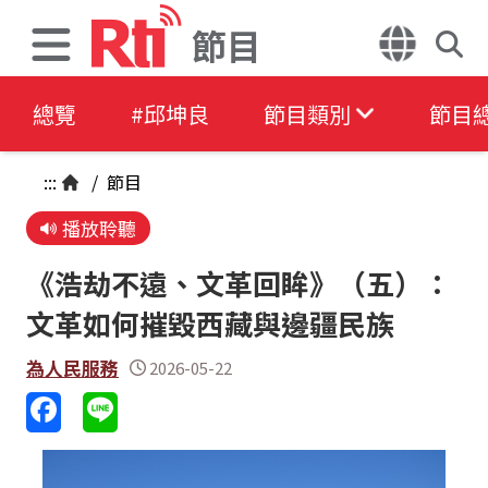
節目
總覽
#邱坤良
節目類別
節目
:::
/
節目
播放聆聽
《浩劫不遠、文革回眸》（五）：
文革如何摧毀西藏與邊疆民族
為人民服務
2026-05-22