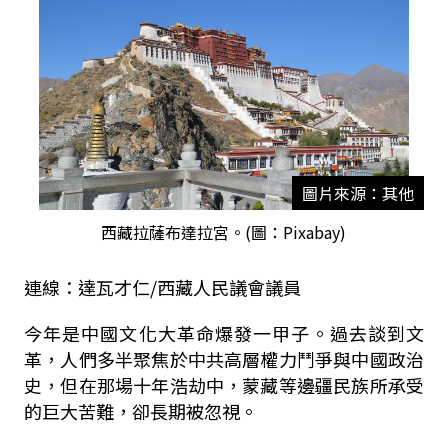
圖片來源：其他
西藏拉薩布達拉宮。(圖：Pixabay)
連線：達瓦才仁/西藏人民議會議員
今年是中國文化大革命爆發一甲子。過去談到文
革，人們多半聚焦於中共高層權力鬥爭與中國政治
史，但在那場十年浩劫中，蒙藏等邊疆民族所承受
的巨大苦難，卻長期被忽視。