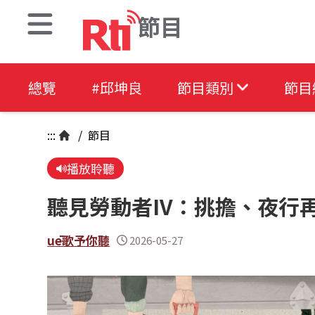
節目
總覽
#邱坤良
節目類別
節目
:::
/
節目
播放聆聽
聽見勞動者IV：挑擔、夜行
uē歌予你聽
2026-05-27