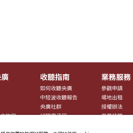
央廣
收聽指南
業務服務
息
如何收聽央廣
參觀申請
告
中短波收聽報告
場地出租
募
央廣社群
授權辦法
播文物館
訂閱電子報
異業結盟