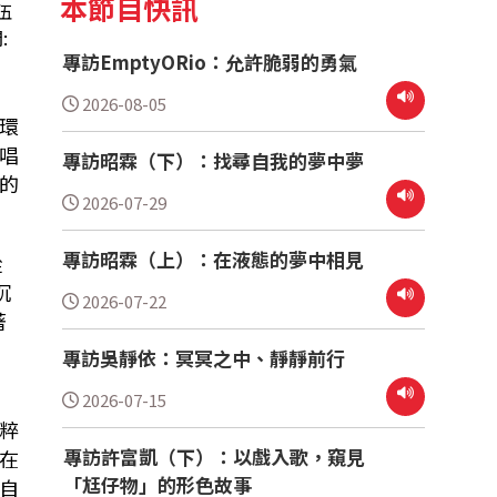
本節目快訊
伍
:
專訪EmptyORio：允許脆弱的勇氣
2026-08-05
環
唱
專訪昭霖（下）：找尋自我的夢中夢
的
2026-07-29
專訪昭霖（上）：在液態的夢中相見
從
沉
2026-07-22
著
專訪吳靜依：冥冥之中、靜靜前行
2026-07-15
粹
專訪許富凱（下）：以戲入歌，窺見
在
「尪仔物」的形色故事
自