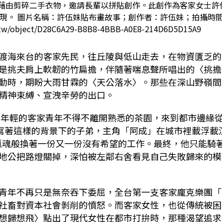
藉由剪碎二手衣物，邀請長輩以拼貼創作。此創作為客家女士許
現。 圖片名稱：許伍妹貼布畫故事；創作者：許伍妹；拍攝時間
tw/object/D28C6A29-B8B8-4BBB-A0E8-214D6D5D15A9
渡海來台的客家先民，往丘陵與低山走去，在物資匱乏的
是挑夫肩上軟韌的竹扁擔，伴隨著喘息聲所唱出的〈挑擔
動時，期盼大雨甘霖的〈天公落水〉。那些在深山野嶺間
精神束縛、宣洩辛勞的出口。
落，年輕的客家青年不得不離開熟悉的茶園，來到都市邊緣
書寫著這樣的背景下的子弟，主角「阿成」在城市裡載浮載
孤魂般換著一份又一份沒有希望的工作。最終，他只能騎
地公把路燈關掉，深怕被左鄰右舍看見自己失敗歸來的模
青年不再只是無奈吞下委屈，全台第一支客家龐克樂團「
社畜對資本社會剝削的憤怒。而客家女性，也從傳統被困
想歸想飛〉點出了現代女性在都市打拚時，那種渴望追求