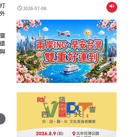
打
2026-07-08
外
靈
還
與