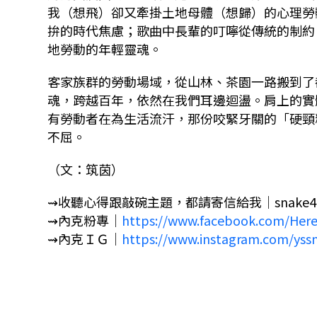
我（想飛）卻又牽掛土地母體（想歸）的心理勞
拚的時代焦慮；歌曲中長輩的叮嚀從傳統的制約
地勞動的年輕靈魂。
客家族群的勞動場域，從山林、茶園一路搬到了
魂，跨越百年，依然在我們耳邊迴盪。肩上的實
有勞動者在為生活流汗，那份咬緊牙關的「硬頸
不屈。
（文：筑茵）
⇝收聽心得跟敲碗主題，都請寄信給我｜snake4radio
⇝內克粉專｜
https://www.facebook.com/He
⇝內克ＩＧ｜
https://www.instagram.com/yss