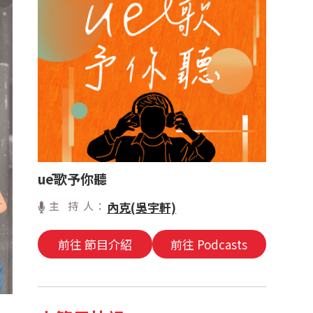
uē歌予你聽
主 持 人：
內克(吳宇軒)
前往 節目介紹
前往 Podcasts