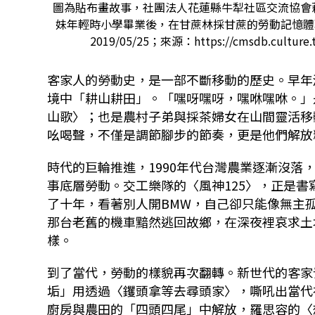
圖為貼布畫故事，社團法人花蓮縣牛犁社區交流協會
妹年輕時小學畢業後，在甘蔗林採甘蔗的勞動記憶體
2019/05/25；來源：https://cmsdb.culture.
客家人的勞動史，是一部不斷移動的歷史。早年
境中「耕山耕田」。「嘿呀嘿呀，嘿咻嘿咻。」
山歌〉；也是農村子弟與採茶婦女在山間靈活移
吆喝聲，不僅是調節腳步的節奏，更是他們解放
時代的巨輪推進，1990年代台灣農業逐漸沒
事底層勞動。交工樂隊的〈風神125〉，正是
了十年，看著別人開BMW，自己卻只能像無主
那台老舊的機車黯然逃回故鄉，在深夜裡哀求土
樣。
到了當代，勞動的樣貌再次翻轉。新世代的客家
垢」用透過〈钁頭拿等去尋頭家〉，嘶吼出當代
廚房與農田的「四頭四尾」中解放，羅思容的〈