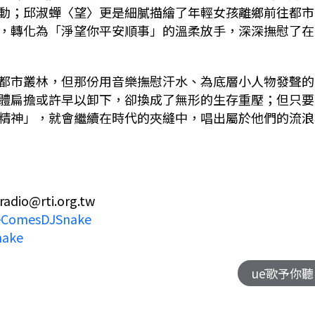
動；邱淑蟬〈望〉更是細膩描繪了年輕女孩離鄉前往都市
，轉化為「淨望你平安順事」的溫柔放手，深深撫慰了在
都市叢林，但那份用音樂撫慰汗水、為底層小人物發聲的
體扁擔或許早以卸下，卻換成了無形的生存重壓；但只要
精神」，就會繼續在時代的夾縫中，唱出屬於他們的流浪
@rti.org.tw
reComesDJSnake
nake
uē歌予你聽