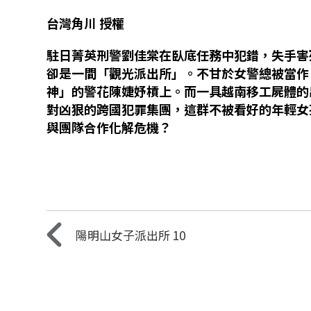
台灣角川
授權
駐日菁英刑警劉佳棠在臥底任務中犯錯，失手害
卻是一間「觀光派出所」。不甘於女警總被當作
神」的警花陳婕妤槓上。而一具越南移工屍體的
對凶狠的跨國犯罪集團，這群不被看好的年輕女
與團隊合作化解危機？
陽明山女子派出所 10