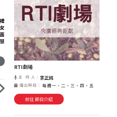
裡
女
面
慧
RTI劇場
主 持 人：
李正純
播出時段：
每週一、二、三、四、五
前往 節目介紹