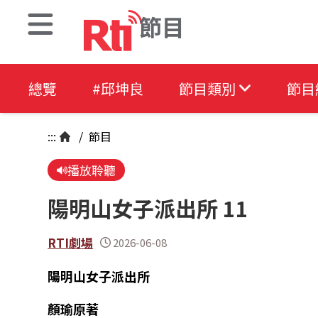
節目
總覽
#邱坤良
節目類別
節目
:::
/
節目
播放聆聽
陽明山女子派出所 11
RTI劇場
2026-06-08
陽明山女子派出所
顏瑜原著