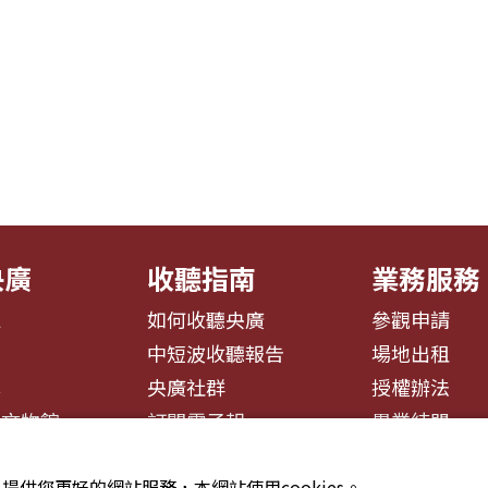
央廣
收聽指南
業務服務
息
如何收聽央廣
參觀申請
告
中短波收聽報告
場地出租
募
央廣社群
授權辦法
播文物館
訂閱電子報
異業結盟
提供您更好的網站服務，本網站使用cookies。