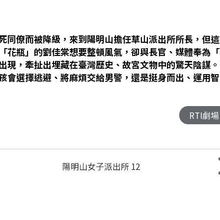
死同僚而被降級，來到陽明山擔任草山派出所所長，但這
「花瓶」的劉佳棠想要整頓風氣，卻與長官、媒體奉為「
出現，牽扯出埋藏在臺灣歷史、故宮文物中的驚天陰謀。
孩會選擇逃避、將麻煩交給男警，還是挺身而出、運用智
RTI劇場
陽明山女子派出所 12