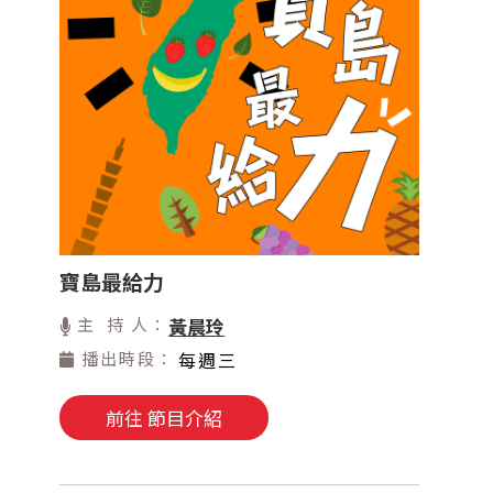
寶島最給力
主 持 人：
黃晨玲
播出時段：
每週三
前往 節目介紹