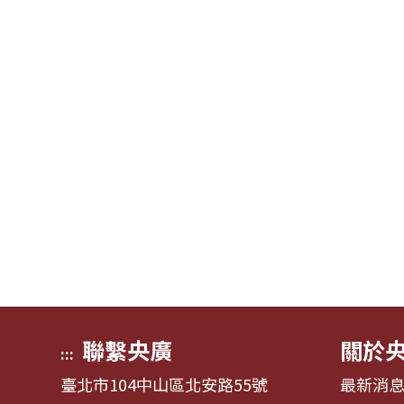
聯繫央廣
關於
:::
臺北市104中山區北安路55號
最新消