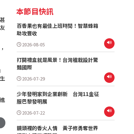
本節目快訊
甚
百香果也有最佳上班時間！智慧蜂箱
友
助攻豐收
2026-08-05
，
打開禮盒就是風景！台灣植栽設計驚
豔國際
角
生
2026-07-29
少年發明家到企業創新 台灣11金征
進
服巴黎發明展
2026-07-22
鏡頭裡的香火人情 黃子修勇奪世界