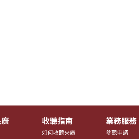
央廣
收聽指南
業務服務
息
如何收聽央廣
參觀申請