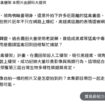
禽棲架 本照片由屏科大提供
、領角鴞輪番現身，還意外拍下許多近距離的猛禽畫面，
些照片近年不只在網路上爆紅，黑翅鳶逗趣的表情還被網
轉變。過去農田大量使用老鼠藥，曾造成黑鳶等猛禽中毒
而是邀請猛禽回到田裡幫忙捕鼠？
「猛禽棲架」計畫，在農田架設人工棲架，吸引黑翅鳶、領
裝上棲架，成功記錄大量珍貴影像與鳥類行為。這項結合
年榮獲第三屆台灣生物多樣性獎銀獎肯定。
像自拍一樣的照片又是怎麼拍到的？本集節目帶您一起走
態可能。
寶島最給力