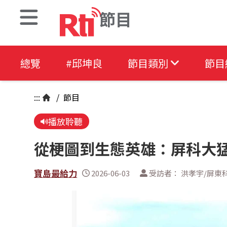
節目
總覽
#邱坤良
節目類別
節目
:::
/
節目
播放聆聽
從梗圖到生態英雄：屏科大
寶島最給力
2026-06-03
受訪者： 洪孝宇/屏東