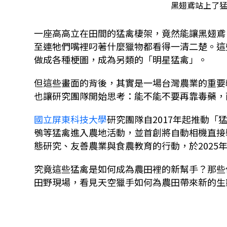
黑翅鳶站上了猛
一座高高立在田間的猛禽棲架，竟然能讓黑翅鳶
至連牠們嘴裡叼著什麼獵物都看得一清二楚。這
做成各種梗圖，成為另類的「明星猛禽」。
但這些畫面的背後，其實是一場台灣農業的重要
也讓研究團隊開始思考：能不能不要再靠毒藥，
國立屏東科技大學
研究團隊自2017年起推動
鴞等猛禽進入農地活動，並首創將自動相機直接
態研究、友善農業與食農教育的行動，於2025
究竟這些猛禽是如何成為農田裡的新幫手？那些
田野現場，看見天空獵手如何為農田帶來新的生