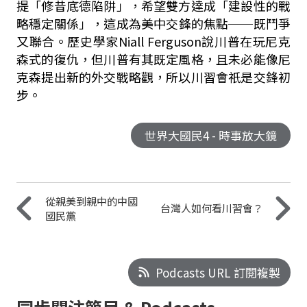
提「修昔底德陷阱」，希望雙方達成「建設性的戰
略穩定關係」，這成為美中交鋒的焦點──既鬥爭
又聯合。歷史學家Niall Ferguson說川普在玩尼克
森式的復仇，但川普有其既定風格，且未必能像尼
克森提出新的外交戰略觀，所以川習會祇是交鋒初
步。
世界大國民4 - 時事放大鏡
從親美到親中的中國
台灣人如何看川習會？
國民黨
Podcasts URL 訂閱複製
同步關注節目 & Podcasts