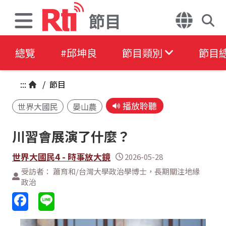
節目
總覽
#邱坤良
節目類別
節目
:::
/
節目
播放聆聽
世界大國民
晏山農
川習會展演了什麼？
世界大國民4 - 時事放大鏡
2026-05-28
受訪者： 蕭育和/台灣大學政治學博士，長期關注地緣
政治