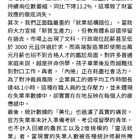
持續兩位數萎縮，同比下降11.2%，這導致了財富
效應的徹底消失。
其次，我們正面臨嚴重的「就業結構錯位」。當政
府大力宣揚「新質生產力」，但教育體系卻還停留
在過去。市場上出現了文科、行政崗位起薪甚至低
於 3000 元且供過於求，而高端製造業即使開出萬
元月薪也招不到合格人才的尷尬局面。對許多普通
家庭來說，越是拼命供學，孩子畢業後反而越難找
到對口工作。再者，「內捲」正在耗盡社會活力。
為了對沖裁員風險，企業員工的週平均工作時間長
達48.1小時。這種在職人員的生存壓力，並未體現
在失業率數據中，卻實實在在地反映在每個人的疲
憊感中。
最後，統計數據的「美化」也過濾了真實的痛苦。
官方失業率未計入準備考研、考公或留學的青年，
也不計入回鄉的農民工以及2億規模的「靈活就
業」者。當現實的失業人數被各種統計修辭所掩