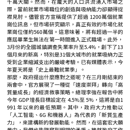
千萬大關。然而，在龐大的人口洪流湧入市場之
際，當前就業市場職位的創造與吸納能力卻顯得捉
襟見肘。儘管官方宣稱提供了超過 1200萬個就業
崗位訊息，但市場研究顯示，真正有效的市場化就
業崗位僅約560萬個。這意味著，將有超過一半的
應屆畢業生無法在第一時間進入正式職場。此外，
3月份的全國城鎮調查失業率升至5.4%，創下了13
個月來的新高，特別是31個大城市的就業吸納力正
受到企業縮減支出的嚴峻考驗。已有媒體表示，今
年夏天將是「史上最難就業季」。
那麼，政府提出什麼應對之道呢？在三月剛結束的
兩會中，官方展現了一種從「速度崇拜」轉向「高
質量成長」的經濟敘事策略。總理李強在報告中將
今年 GDP增長目標設定在 4.5%至 5%，這將是自1
991 年以來的最低預期。其中，政府大力推動以
「人工智能、6G 和機器人」為代表的「新質生產
力」，來建構新的發展動能。 然而，在這套宏大願
景中，我們也能觀察到明顯的矛盾。雖然政府工作