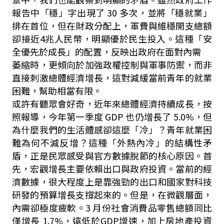
報告中「穩」字出現了 30 多次，並將「穩就業」
排在首位，但在財政分配上，軍費與維穩開支總額
卻接近4兆人民幣，明顯優於民生投入。這種「安
全優先於成長」的配置，反映出政府在面對內需
萎縮時，更傾向於加強政權控制與軍事防禦，而非
直接刺激總體經濟增長，這對減緩當前青年的就業
困難，幫助相當有限。
或許有聽眾會好奇，近年來總體經濟持續成長，按
照報導，今年第一季度 GDP 也仍增長了 5.0%，但
為什麼我們的生活體感卻這麼「冷」？青年就業困
難為何不減反增？這種「外熱內冷」的結構性矛
盾，正是民眾感受與官方數據脫節的核心原因。首
先，宏觀增長主要依賴出口與政府投資。當前的經
濟數據，很大程度上是靠強勁的出口和國家對科技
研發的預算增長支撐起來的。但是，在微觀層面，
內需卻極度疲軟。3 月份社會消費品零售總額同比
僅增長 1.7%，遠低於GDP增速，加上房地產投資