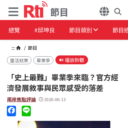
節目
總覽
#邱坤良
節目類別
節目
:::
/
節目
播放聆聽
靈活就業
畢業季
「史上最難」畢業季來臨？官方經
濟發展敘事與民眾感受的落差
兩岸焦點評論
2026-06-13