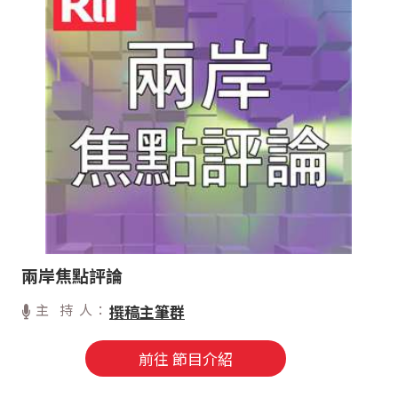
兩岸焦點評論
主 持 人：
撰稿主筆群
前往 節目介紹