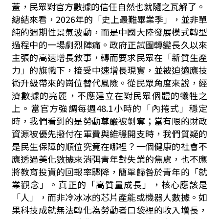
蓋，民眾對官方數據的信任自然也就隨之瓦解了。
總結來看，2026年的「史上最難畢業季」，並非單
純的週期性景氣波動，而是中國大陸發展模式轉型
過程中的一場劇烈陣痛。政府正試圖轉變長久以來
主張的高速增長敘事，轉而要求民眾在「新質生產
力」的旗幟下，接受中速增長現實，並被迫適應技
術升級帶來的崗位替代風險。從民眾角度來說，經
濟數據的亮麗，不應建立在對民眾個體的犧牲之
上。當官方強調每週48.1小時的「內捲式」穩定
時，我們看到的是勞動尊嚴被剝奪；當有限的財政
資源被優先撥付在軍費與維穩開支時，我們質疑的
是民生保障的順位究竟在哪裡？一個健康的社會不
應透過美化數據來消弭青年對失業的焦慮，也不應
將教育投資的回報率驟降，簡單歸咎於青年的「就
業觀念」。真正的「高質量成長」，核心應該是
「人」，而非冷冰冰的芯片產能或機器人數據。如
果科技成就無法轉化為勞動者口袋裡的收入增長，