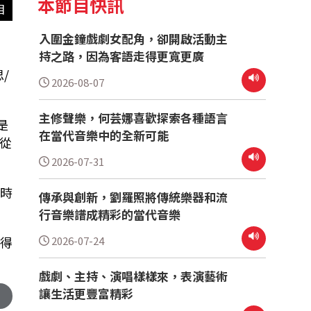
本節目快訊
目
入圍金鐘戲劇女配角，卻開啟活動主
持之路，因為客語走得更寬更廣
思
/
2026-08-07
主修聲樂，何芸娜喜歡探索各種語言
是
在當代音樂中的全新可能
從
2026-07-31
時
傳承與創新，劉羅照將傳統樂器和流
行音樂譜成精彩的當代音樂
2026-07-24
得
戲劇、主持、演唱樣樣來，表演藝術
讓生活更豐富精彩