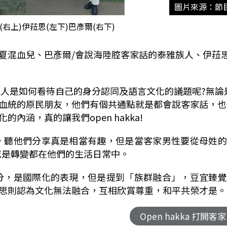
圖片來源：節
(右上)伊菈思(左下)巴彥爾(右下)
夏混血兒、巴彥爾
/
會說海陸腔客家話的泰雅族人、伊菈
生人是如何看待自己的身分認同及語言文化的議題呢
?
無論
血統的原民朋友，他們有個共通點就是都會說客家話，也
化的內涵，真的讓我們
open hakka!
，聽他們分享真是相當有趣，但是當客家男性要從母姓的
或是轉變都在他們的生活日常中。
分，是國際化的表現，但是提到「族群融合」，豆宜臻覺
思則認為文化無法融合，互相欣賞尊重，和平共榮才是。
Open hakka 打開客家