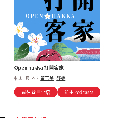
Open hakka 打開客家
主 持 人：
黃玉美
龔德
前往 節目介紹
前往 Podcasts