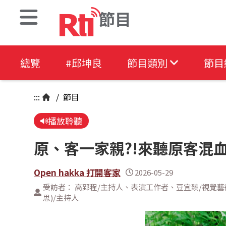
節目
總覽
#邱坤良
節目類別
節目
:::
/
節目
播放聆聽
原、客一家親?!來聽原客混
Open hakka 打開客家
2026-05-29
受訪者： 高郅程/主持人、表演工作者、豆宜臻/視覺藝術
思)/主持人