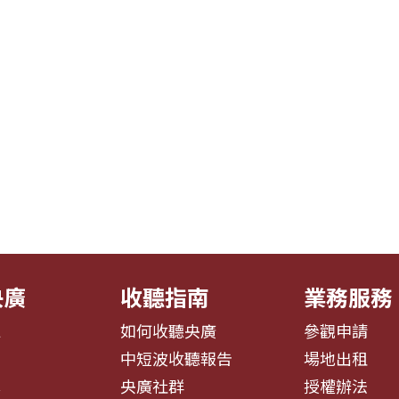
央廣
收聽指南
業務服務
息
如何收聽央廣
參觀申請
告
中短波收聽報告
場地出租
募
央廣社群
授權辦法