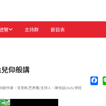
總覽
主持群
節目表
血兒仰般講
創作者、甘克帆.巴彥爾/主持人、陳怡廷(ilaS/伊菈