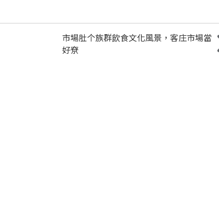
市場肚个族群飲食文化風景，客庄市場當
好尞