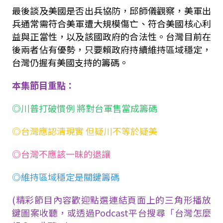
最後談及美國是否出兵協防，邱師儀觀察，美軍出
兵通常需符合美軍遭大規模傷亡、符合美國核心利
益與正當性，以及該國政府的合法性。台灣目前在
後兩者佔有優勢，只要賴政府持續維持區域穩定，
台灣仍握有美國支持的籌碼。
本集節目重點：
◎川普打破慣例 將對台軍售當成籌碼
◎台灣應認清現實 但疑川不等於疑美
◎台灣不應該一昧的退讓
◎維持區域穩定是關鍵籌碼
(精彩節目內容歡迎點選連結頁面上的三角形播放
鍵圖案收聽，或透過Podcast平台搜尋「台灣怎麼