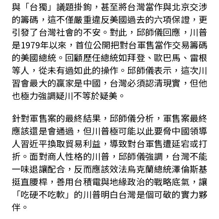
與「台獨」議題掛鉤，甚至將台灣當作與北京交涉
的籌碼，這不僅嚴重違反美國過去的六項保證，更
引發了台灣社會的不安。對此，邱師儀回應，川普
是1979年以來，首位公開把對台軍售當作交易籌碼
的美國總統。回顧歷任總統如拜登、歐巴馬、雷根
等人，從未有過如此的操作。邱師儀表示，這次川
習會最大的贏家是中國，台灣必須認清現實，但他
也極力強調疑川不等於疑美。
針對軍售案的最終結果，邱師儀分析，軍售案最終
應該還是會通過，但川普極可能以此要脅中國領導
人習近平換取貿易利益，導致對台軍售遭延宕或打
折。面對商人性格的川普，邱師儀強調，台灣不能
一味退讓配合，反而應該效法烏克蘭總統澤倫斯基
挺直腰桿，善用台積電與地緣政治的戰略底氣，讓
「吃硬不吃軟」的川普明白台灣是個可敬的實力夥
伴。