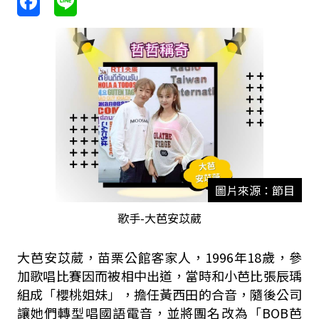
圖片來源：節目
歌手-大芭安苡葳
大芭安苡葳，苗栗公館客家人，1996年18歲，參
加歌唱比賽因而被相中出道，當時和小芭比張辰瑀
組成「櫻桃姐妹」，擔任黃西田的合音，隨後公司
讓她們轉型唱國語電音，並將團名改為「BOB芭