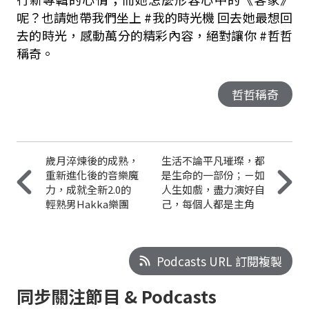
呢？也請她帶我們坐上 #我的時光機 回去她最想回
去的時光，感動萬分的精彩內容，絕對讓你 #哲哲
稱奇。
哲哲稱奇
歲月淬煉後的成熟，
生活不論平凡璀璨，都
重新進化後的音樂魔
是生命的一部份；ㄧ如
力，成就全新2.0的
人生如戲，盡力演好自
輕熟男Hakka樂團
己，每個人都是主角
Podcasts URL 訂閱複製
同步關注節目 & Podcasts