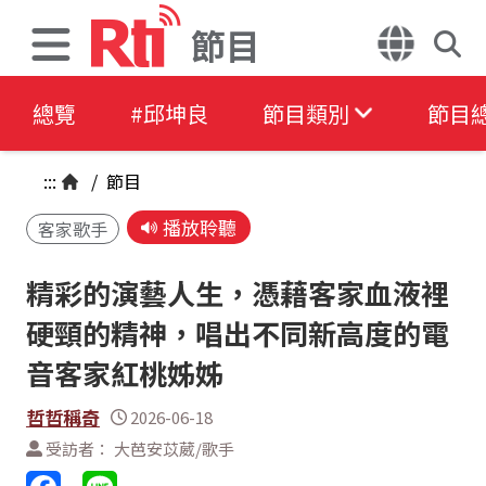
節目
總覽
#邱坤良
節目類別
節目
:::
/
節目
播放聆聽
客家歌手
精彩的演藝人生，憑藉客家血液裡
硬頸的精神，唱出不同新高度的電
音客家紅桃姊姊
哲哲稱奇
2026-06-18
受訪者： 大芭安苡葳/歌手