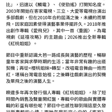
比」，迅速以《觸電 》、《使勁搖》打開知名度。
2003年開始在客家電視、三立、大愛等電視台演出
多部戲劇，但在2010年合約屆滿之後，未續約而單
飛，因家庭因素使得演藝事業停擺許久。2018年推
出創作專輯《愛飛兒》，其中一首〈重圓〉，為電
視劇《延禧攻略》的主題曲；2026推出全新專輯
《紅桃姐姐》。
節目中重新認識大芭一路成長與演藝的歷程，暢聊
童年客家與求學時期的生活；當年非常有趣的出道
契機；再從<櫻桃姐妹>轉型，改唱電音舞曲一炮而
紅，堪稱台灣電音始祖；之後轉往戲劇演出的契機
及單飛之後的演藝人生。
睽違多年再次發行個人專輯《紅桃姐姐》，除了短
時間內銷售及聲量開紅盤，專輯中的歌曲與實體專
輯的彩蛋有哪些呢？節目中也感性聊到隔這麼久發
行新專輯的心情；而她怎麼形容心中的《客家》