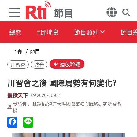
節目
總覽
#邱坤良
節目類別
節目
:::
/
節目
播放聆聽
川習會
波音
川習會之後 國際局勢有何變化?
縱橫天下
2026-06-07
受訪者： 林穎佑/淡江大學國際事務與戰略研究所 副教
授