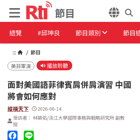
節目
總覽
#邱坤良
節目類別
節目
:::
/
節目
播放聆聽
美菲軍演
面對美國語菲律賓肩併肩演習 中國
將會如何應對
縱橫天下
2026-06-14
受訪者： 林穎佑/淡江大學國際事務與戰略研究所 副教
授