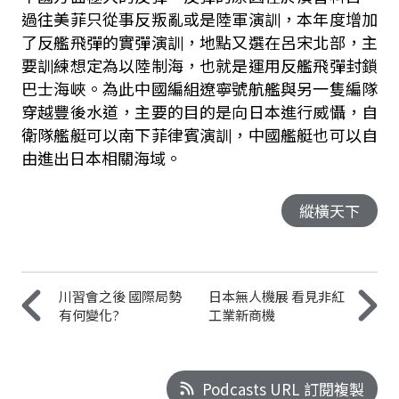
過往美菲只從事反叛亂或是陸軍演訓，本年度增加
了反艦飛彈的實彈演訓，地點又選在呂宋北部，主
要訓練想定為以陸制海，也就是運用反艦飛彈封鎖
巴士海峽。為此中國編組遼寧號航艦與另一隻編隊
穿越豐後水道，主要的目的是向日本進行威懾，自
衛隊艦艇可以南下菲律賓演訓，中國艦艇也可以自
由進出日本相關海域。
縱橫天下
川習會之後 國際局勢
日本無人機展 看見非紅
有何變化?
工業新商機
Podcasts URL 訂閱複製