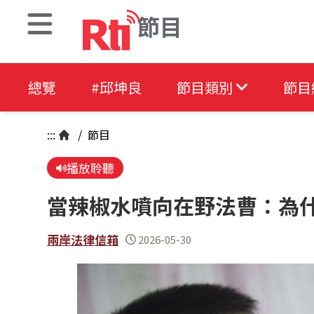
節目
總覽
#邱坤良
節目類別
節目
:::
/
節目
播放聆聽
當辣椒水噴向在野法曹：為
兩岸法律信箱
2026-05-30