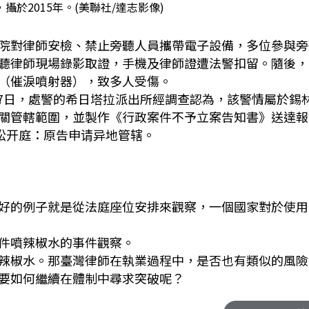
攝於2015年。(美聯社/達志影像)
特市法院對律師安檢、禁止旁聽人員攜帶電子設備，多位參與
聽律師現場錄影取證，手機及律師證遭法警扣留。隨後，
（催淚噴射器），致多人受傷。
月27日，處警的希日塔拉派出所經調查認為，該警情屬於錫
關管轄範圍，並製作《行政案件不予立案告知書》送達報
诉讼开庭：原告申请异地管辖。
好的例子就是從法庭座位安排來觀察，一個國家對於使用
件噴辣椒水的事件觀察。
辣椒水。那臺灣律師在執業過程中，是否也有類似的風險
要如何繼續在體制中尋求突破呢？