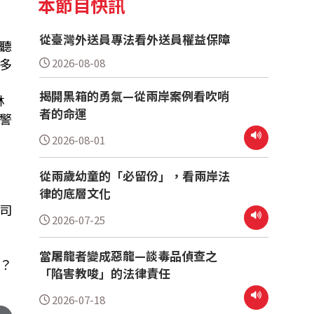
本節目快訊
從臺灣外送員專法看外送員權益保障
旁聽
多
2026-08-08
揭開黑箱的勇氣—從兩岸案例看吹哨
林
者的命運
警
2026-08-01
從兩歲幼童的「必留份」，看兩岸法
律的底層文化
司
2026-07-25
當屠龍者變成惡龍—談毒品偵查之
？
「陷害教唆」的法律責任
2026-07-18