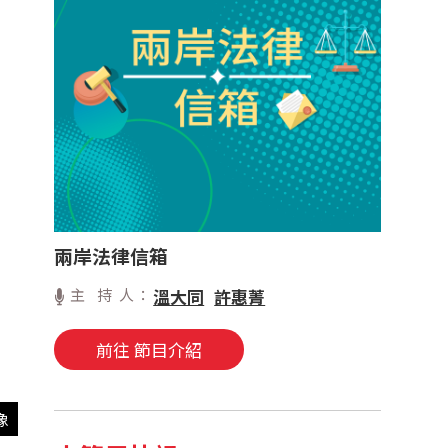
兩岸法律信箱
主 持 人：
溫大同
許惠菁
前往 節目介紹
像