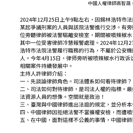
中國人權律師高智晟，
2024年12月25日上午9點左右，因錫林浩
某起爭議刑案的人員與該院法警進行交涉。有旁
位旁聽律師被法警驅離安檢室，期間被噴辣椒水
其中一位受害律師冷慧報警處理。2024年12
浩特市法院法警履行職務的行為，不屬於公安機
人。今年4月15日，律师旁听被喷辣椒水行政
相關案件持續發展中。
主持人許律師介紹：
一、先談論律師角色。司法體系如何看待律師？
二、司法如何對待律師，是司法人權的指標。最
法資源人員的想像。空間就是政治！
三、臺灣與中國律師進出法庭的規定，並分析本
四、中國律師因拒絕法警不當擴權安檢，而遭噴
五、在中國，面對這樣不公義的事情，中國律師