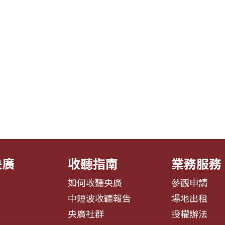
央廣
收聽指南
業務服務
息
如何收聽央廣
參觀申請
告
中短波收聽報告
場地出租
募
央廣社群
授權辦法