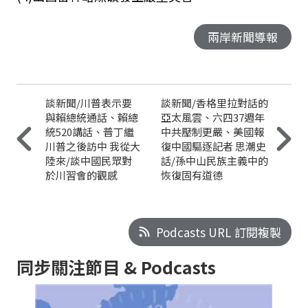
兩岸新聞導報
談新聞/川普表示要
談新聞/香格里拉對話的
與賴總統通話、賴總
亞太風雲、六四37週年
統520講話、普丁繼
中共壓制更嚴、美國報
川普之後訪中 我從大
復中國驅逐記者 思潮史
陸來/談中國民眾對
話/孫中山民族主義中的
於川習會的觀感
恢復固有道德
Podcasts URL 訂閱複製
同步關注節目 & Podcasts