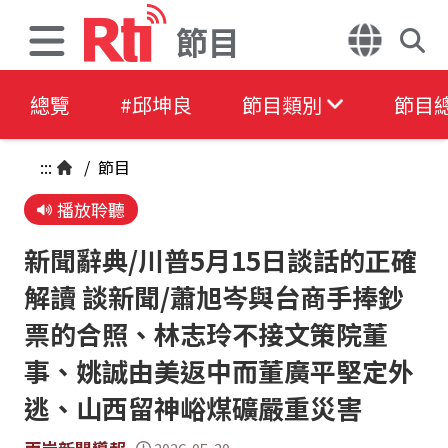
節目
總覽
#邱坤良
節目類別
節目
:::
/
節目
播放聆聽
新聞辭典/川普5月15日談話的正確
解讀 談新聞/蕭旭岑與台商手捧鈔
票的合照、林志玲不接文策院董
事、姚誠由美返中而董廣平堅定外
逃、山西留神峪煤礦嚴重災害