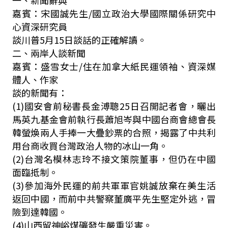
一、新聞辭典
嘉賓：宋國誠先生/國立政治大學國際關係研究中
心資深研究員
談川普5月15日談話的正確解讀。
二、兩岸人談新聞
嘉賓：盛雪女士/住在加拿大紙民運領袖、資深媒
體人、作家
談的新聞有：
(1)國安會前秘書長金溥聰25日召開記者會，曬出
馬英九基金會前執行長蕭旭岑與中國台商會總會長
韓螢煥兩人手捧一大疊鈔票的合照，揭露了中共利
用台商收買台灣政治人物的冰山一角。
(2)台灣名模林志玲不接文策院董事，但仍在中國
面臨抵制。
(3)參加海外民運的前共軍軍官姚誠放棄在美生活
返回中國，而前中共警察董廣平先生堅定外逃，冒
險到達韓國。
(4)山西留神峪煤礦發生嚴重災害。