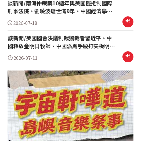
談新聞/南海仲裁案10週年與美國擬抵制國際
刑事法院、劉曉波逝世滿9年、中國經濟學家
高善文之死 我從大陸來/談國軍恢後反共教育
2026-07-18
談新聞/美國國會決議制裁獨裁者習近平、中
國釋放金明日牧師、中國派黑手毆打矢板明夫
思潮史話/孫中山民族主義中的自決與自治
2026-07-11