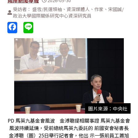
兩岸新聞導報
2026-05-30
受訪者： 盛雪/民運領袖、資深媒體人、作家、宋國誠/
政治大學國際關係研究中心資深研究員
圖片來源：中央社
PD 馬英九基金會風波 金溥聰提相關事證 馬英九基金會
風波持續延燒，受前總統馬英九委託的 前國安會祕書長
金溥聰（圖）25日舉行記者會，他出 示一張前員工蕭旭