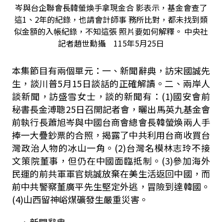
岑與台企聯會長韓螢煥手拿現金合 影表示，基金會查了
這1、2年的紀錄，也請會計師事 務所比對，都未找到類
似金額的入帳紀錄，不知這張 照片要如何解釋。 中央社
記者趙世勳攝 115年5月25日
本集節目有兩個單元：一、新聞辭典，訪宋國誠先
生，談川普5月15日談話的正確解讀。二、兩岸人
談新聞，訪盛雪女士，談的新聞有：(1)國安會前
秘書長金溥聰25日召開記者會，曬出馬英九基金會
前執行長蕭旭岑與中國台商會總會長韓螢煥兩人手
捧一大疊鈔票的合照，揭露了中共利用台商收買台
灣政治人物的冰山一角。(2)台灣名模林志玲不接
文策院董事，但仍在中國面臨抵制。(3)參加海外
民運的前共軍軍官姚誠放棄在美生活返回中國，而
前中共警察董廣平先生堅定外逃，冒險到達韓國。
(4)山西留神峪煤礦發生嚴重災害。