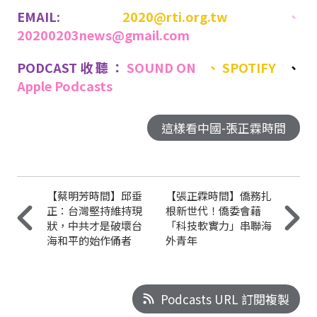
EMAIL:
2020@rti.org.tw
、
20200203news@gmail.com
PODCAST收聽：
SOUND ON
、
SPOTIFY
、
Apple Podcasts
這樣看中國-張正霖時間
【蔡明芳時間】邱垂
【張正霖時間】僑務扎
正：台灣堅持維持現
根新世代！僑委會藉
狀，中共才是破壞台
「科技軟實力」串聯海
海和平的始作俑者
外青年
Podcasts URL 訂閱複製