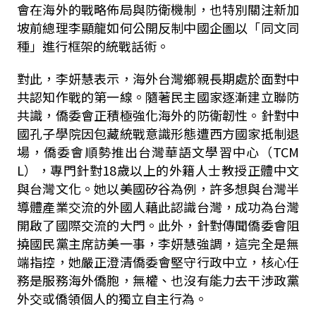
會在海外的戰略佈局與防衛機制，也特別關注新加
坡前總理李顯龍如何公開反制中國企圖以「同文同
種」進行框架的統戰話術。
對此，李妍慧表示，海外台灣鄉親長期處於面對中
共認知作戰的第一線。隨著民主國家逐漸建立聯防
共識，僑委會正積極強化海外的防衛韌性。針對中
國孔子學院因包藏統戰意識形態遭西方國家抵制退
場，僑委會順勢推出台灣華語文學習中心（TCM
L），專門針對18歲以上的外籍人士教授正體中文
與台灣文化。她以美國矽谷為例，許多想與台灣半
導體產業交流的外國人藉此認識台灣，成功為台灣
開啟了國際交流的大門。此外，針對傳聞僑委會阻
撓國民黨主席訪美一事，李妍慧強調，這完全是無
端指控，她嚴正澄清僑委會堅守行政中立，核心任
務是服務海外僑胞，無權、也沒有能力去干涉政黨
外交或僑領個人的獨立自主行為。