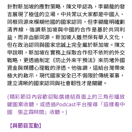
針對新加坡的應對策略，陳文甲認為，李顯龍的發
言展現了極佳的立場。中共常以大家都是中國人、
同根同源來模糊他國的國家認同，但李顯龍明確劃
清界線，強調新加坡與中國的合作是基於共同利
益，而非血脈同源。新加坡人雖然保有華人文化，
但在政治認同與國家忠誠上完全屬於新加坡。陳文
甲說明，新加坡在實務上採取合作但不依附的外交
戰略，更透過制定《防止外來干預法》來防堵外國
資金與媒體心理戰的滲透。他強調，這給台灣帶來
極大的啟示，現代國家安全已不侷限於傳統軍事，
建立清晰的國家認同與社會韌性才是關鍵。
(精彩節目內容歡迎點選連結頁面上的三角形播放
鍵圖案收聽，或透過Podcast平台搜尋「這樣看中
國 張正霖時間」收聽。)
【與節目互動】