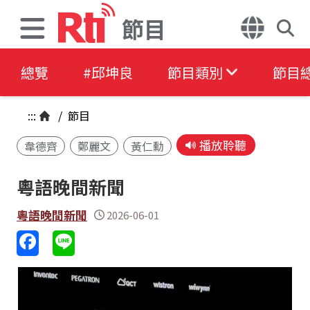
節目
總覽
#邱坤良
節目類別
節目
:::
/
節目
播放聆聽
韋德齊
鄭麗文
黃仁勳
粵語晚間新聞
粵語晚間新聞
2026-06-01