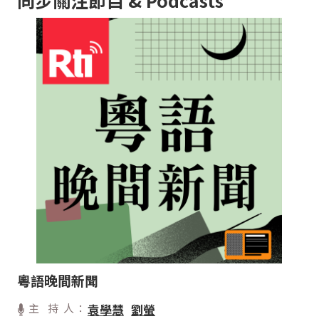
粵語晚間新聞
主 持 人：
袁學慧
劉螢