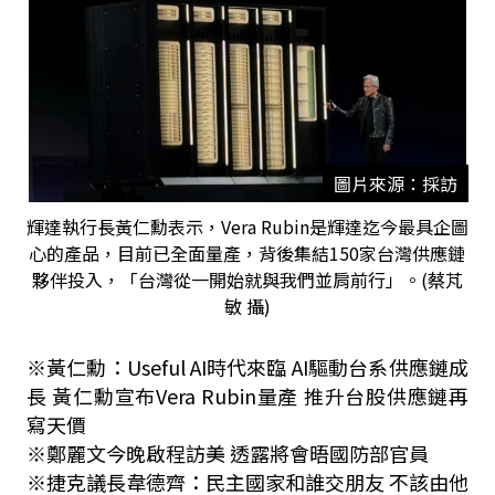
圖片來源：採訪
輝達執行長黃仁勳表示，Vera Rubin是輝達迄今最具企圖
心的產品，目前已全面量產，背後集結150家台灣供應鏈
夥伴投入，「台灣從一開始就與我們並肩前行」。(蔡芃
敏 攝)
※黃仁勳：Useful AI時代來臨 AI驅動台系供應鏈成
長 黃仁勳宣布Vera Rubin量產 推升台股供應鏈再
寫天價
※鄭麗文今晚啟程訪美 透露將會晤國防部官員
※捷克議長韋德齊：民主國家和誰交朋友 不該由他