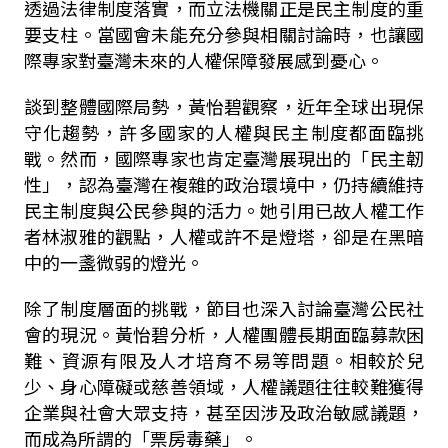
透過法律制度落實，而立法機關正是民主制度的重
要支柱。當國會未能充分參與相關討論時，也讓國
際專家對臺灣未來的人權保障發展感到憂心。
談到整體國際局勢，黃怡碧觀察，近年全球出現保
守化趨勢，許多國家的人權與民主制度都面臨挑
戰。然而，國際專家也肯定臺灣展現出的「民主韌
性」，認為臺灣在複雜的政治環境中，仍持續維持
民主制度與公民參與的活力。她引用已故人權工作
者林淑雅的觀點，人權或許不是燈塔，卻是在黑暗
中的一盞微弱的燈光。
除了制度層面的挑戰，節目也深入討論臺灣公民社
會的現況。黃怡碧分析，人權團體長期面臨募款困
難、資源有限及人才培育不易等問題。相較於兒
少、身心障礙或慈善領域，人權議題往往較難獲得
企業與社會大眾支持，甚至因涉及政治敏感議題，
而成為所謂的「票房毒藥」。