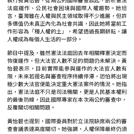
法庭運作、公民社會困境與國際人權趨勢。她坦
言，臺灣雖在人權與民主領域取得不少進展，但許
多價值仍未真正內化為社會共識，因此她將當前工
作形容為「種人權的土」，希望透過長期耕耘，讓
人權成為每個人生活的一部分。
節目中提及，雖然憲法法庭因去年相關釋憲決定而
恢復運作，但大法官人數不足的問題仍未解決。黃
怡碧表示，目前實際能參與運作的大法官人數有
限，未來若提名與審查程序持續停滯，恐怕將出現
極少數大法官便能決定重大憲法案件的情況。她指
出，憲法法庭不只是司法機關，更是人民基本權利
的最後防線，因此國際專家在本次兩公約審查中，
反覆關切相關問題。
黃怡碧也提到，國際委員對於立法院缺席兩公約審
查會議表達高度關切。她強調，人權保障最終仍須