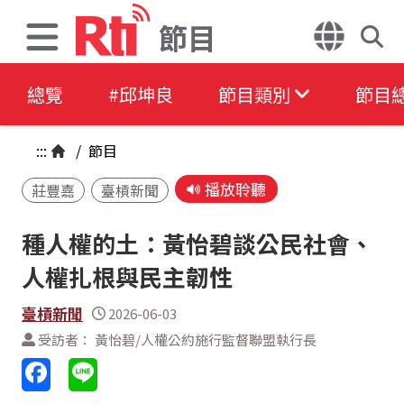
節目
總覽
#邱坤良
節目類別
節目
:::
/
節目
播放聆聽
莊豐嘉
臺槓新聞
種人權的土：黃怡碧談公民社會、
人權扎根與民主韌性
臺槓新聞
2026-06-03
受訪者： 黃怡碧/人權公約施行監督聯盟執行長