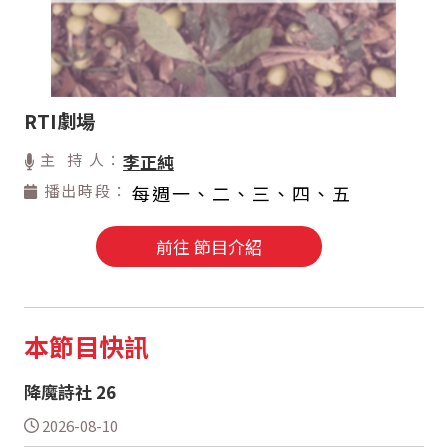
RTI劇場
主 持 人：
李正純
播出時段：
每週一、二、三、四、五
前往 節目介紹
本節目快訊
降魔詩社 26
2026-08-10