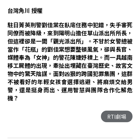
台灣角川
授權
駐日菁英刑警劉佳棠在臥底任務中犯錯，失手害死
同僚而被降級，來到陽明山擔任草山派出所所長，
但這裡卻是一間「觀光派出所」。不甘於女警總被
當作「花瓶」的劉佳棠想要整頓風氣，卻與長官、
媒體奉為「女神」的警花陳婕妤槓上。而一具越南
移工屍體的出現，牽扯出埋藏在臺灣歷史、故宮文
物中的驚天陰謀。面對凶狠的跨國犯罪集團，這群
不被看好的年輕女孩會選擇逃避、將麻煩交給男
警，還是挺身而出、運用智慧與團隊合作化解危
機？
RTI劇場