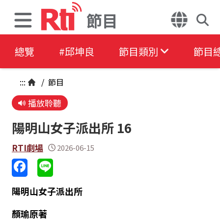
節目
總覽
#邱坤良
節目類別
節目
:::
/
節目
播放聆聽
陽明山女子派出所 16
RTI劇場
2026-06-15
陽明山女子派出所
顏瑜原著