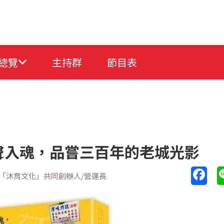
總覽
主持群
節目表
聲入魂，品嘗三百年的老城光影
 /「沐育文化」共同創辦人/營運長