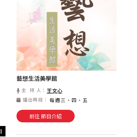
藝想生活美學館
主 持 人：
王文心
播出時段：
每週三、四、五
前往 節目介紹
目