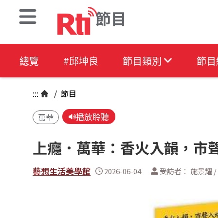
節目
總覽
#邱坤良
節目類別
節目
:::
/
節目
播放聆聽
萬華
上癮．萬華：香火入韻，市
藝想生活美學館
2026-06-04
受訪者： 施景耀